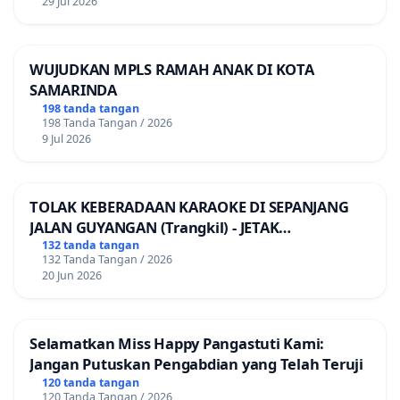
29 Jul 2026
WUJUDKAN MPLS RAMAH ANAK DI KOTA
SAMARINDA
198 tanda tangan
198 Tanda Tangan / 2026
9 Jul 2026
TOLAK KEBERADAAN KARAOKE DI SEPANJANG
JALAN GUYANGAN (Trangkil) - JETAK
(Wedarijaksa) Kab. PATI
132 tanda tangan
132 Tanda Tangan / 2026
20 Jun 2026
Selamatkan Miss Happy Pangastuti Kami:
Jangan Putuskan Pengabdian yang Telah Teruji
120 tanda tangan
120 Tanda Tangan / 2026