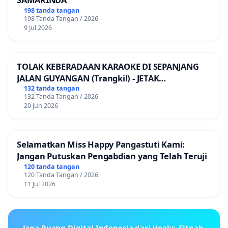
198 tanda tangan
198 Tanda Tangan / 2026
9 Jul 2026
TOLAK KEBERADAAN KARAOKE DI SEPANJANG
JALAN GUYANGAN (Trangkil) - JETAK
(Wedarijaksa) Kab. PATI
132 tanda tangan
132 Tanda Tangan / 2026
20 Jun 2026
Selamatkan Miss Happy Pangastuti Kami:
Jangan Putuskan Pengabdian yang Telah Teruji
120 tanda tangan
120 Tanda Tangan / 2026
11 Jul 2026
Jaga Ruang Digital Indonesia dari Hoaks, Fitnah,