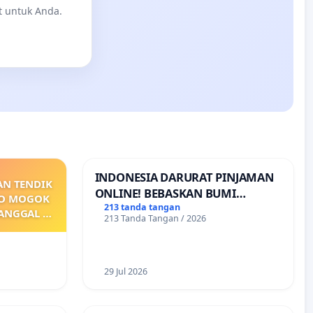
t untuk Anda.
INDONESIA DARURAT PINJAMAN
AN TENDIK
ONLINE! BEBASKAN BUMI
PO MOGOK
PERTIWI DARI TEROR PINJAMAN
213 tanda tangan
TANGGAL 9
213 Tanda Tangan / 2026
ONLINE! TUTUP PINJOL!
PAI
KONTRAK
MBER GAJI
29 Jul 2026