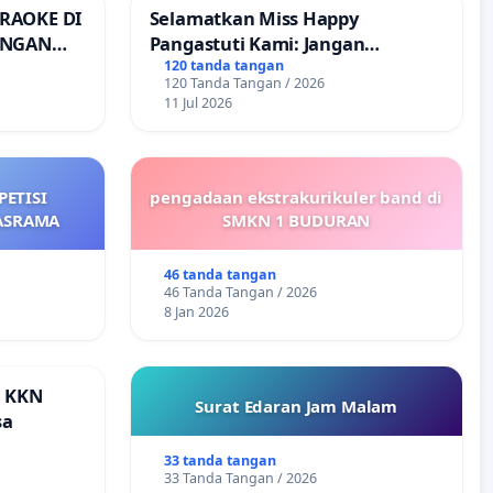
RAOKE DI
Selamatkan Miss Happy
ANGAN
Pangastuti Kami: Jangan
rijaksa)
Putuskan Pengabdian yang Telah
120 tanda tangan
120 Tanda Tangan / 2026
Teruji
11 Jul 2026
ETISI
pengadaan ekstrakurikuler band di
ASRAMA
SMKN 1 BUDURAN
46 tanda tangan
46 Tanda Tangan / 2026
8 Jan 2026
a KKN
Surat Edaran Jam Malam
sa
33 tanda tangan
33 Tanda Tangan / 2026