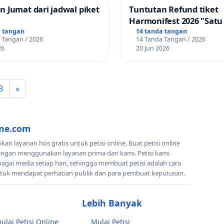
 Jumat dari jadwal piket
Tuntutan Refund tiket
Harmonifest 2026 "Satu 
Sudut Kota", Kuningan,
a tangan
14 tanda tangan
 Tangan / 2026
14 Tanda Tangan / 2026
Jawabarat
26
20 Jun 2026
3
»
ine.com
n layanan hos gratis untuk petisi online. Buat petisi online
engan menggunakan layanan prima dari kami. Petisi kami
rbagai media setiap hari, sehingga membuat petisi adalah cara
ntuk mendapat perhatian publik dan para pembuat keputusan.
Lebih Banyak
lai Petisi Online
Mulai Petisi