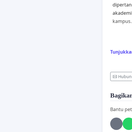
dipertan
akademik
kampus.
Fakta m
Tunjukka
memperb
meningk
yang leb
Hubung
langkah-
baik unt
Bagikan 
Bantu pet
Sebagai 
mengada
pembiaya