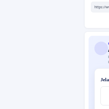
pengguna
Semua m
dengan 
Mari ber
di kampu
mendukun
transpa
Tandatan
Bersama 
Jel