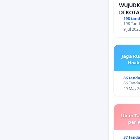
WUJUDK
DI KOT
198 tan
198 Tand
9 Jul 202
Jaga Ru
Hoaks
86 tand
86 Tanda
29 May 2
Ubah Tar
per 
37 tand