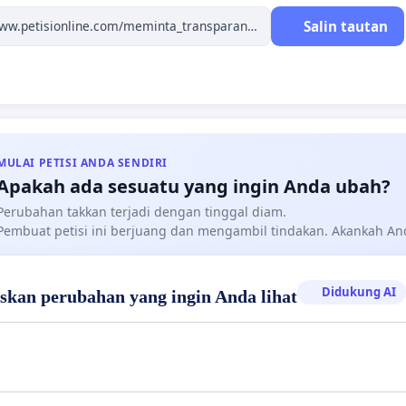
an dana, serta rencana investasi kampus ke depan.
Salin tautan
ahasiswa berhak untuk mendapatkan informasi ini
mudah dan jelas.
sama kita suarakan pentingnya transparansi pembiayaan
MULAI PETISI ANDA SENDIRI
s kita. Dengan menandatangani petisi ini, Anda turut
Apakah ada sesuatu yang ingin Anda ubah?
g terciptanya lingkungan akademik yang lebih adil dan
Perubahan takkan terjadi dengan tinggal diam.
ran di Universitas Muhammadiyah Bandung.
Pembuat petisi ini berjuang dan mengambil tindakan. Akankah A
gani dan sebarkan petisi ini kepada teman-teman Anda.
kita bisa mendorong perubahan yang berarti!
Didukung AI
askan perubahan yang ingin Anda lihat