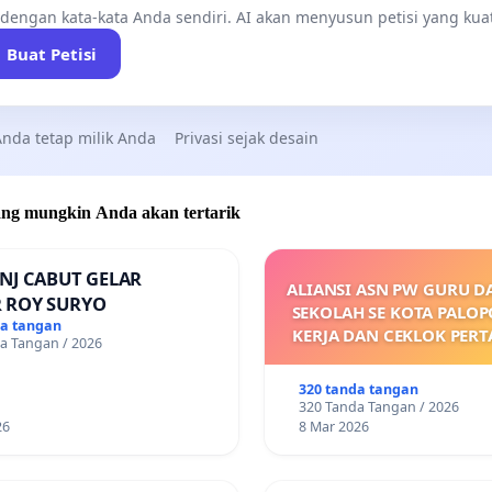
 dengan kata-kata Anda sendiri. AI akan menyusun petisi yang kua
Buat Petisi
nda tetap milik Anda
Privasi sejak desain
 yang mungkin Anda akan tertarik
NJ CABUT GELAR
ALIANSI ASN PW GURU D
 ROY SURYO
SEKOLAH SE KOTA PALO
da tangan
KERJA DAN CEKLOK PER
a Tangan / 2026
MARET 2026 SAM
DIKELUARKANNYA SK 
320 tanda tangan
UPAH DAN KEJELASAN SU
320 Tanda Tangan / 2026
POKOK
26
8 Mar 2026