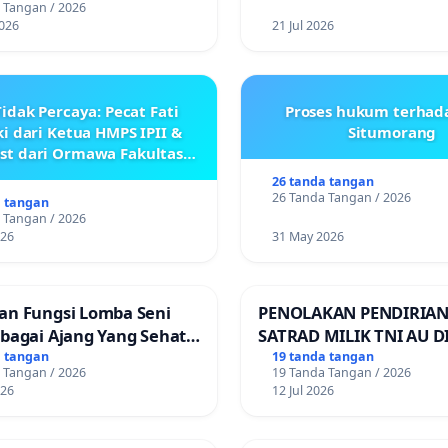
 Tangan / 2026
026
21 Jul 2026
idak Percaya: Pecat Fati
Proses hukum terhad
i dari Ketua HMPS IPII &
Situmorang
ist dari Ormawa Fakultas
Adab
26 tanda tangan
26 Tanda Tangan / 2026
a tangan
 Tangan / 2026
026
31 May 2026
an Fungsi Lomba Seni
PENOLAKAN PENDIRIAN
ebagai Ajang Yang Sehat
SATRAD MILIK TNI AU D
indakan Provokatif
KECAMATAN ALOR BARA
a tangan
19 tanda tangan
 Tangan / 2026
19 Tanda Tangan / 2026
KABUPATEN ALOR
026
12 Jul 2026