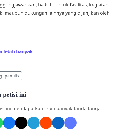
ggungjawabkan, baik itu untuk fasilitas, kegiatan
, maupun dukungan lainnya yang dijanjikan oleh
enunjukkan bahwa transparansi dalam pembiayaan dapat
n lebih banyak
aiki hubungan antar mahasiswa dan pihak kampus,
atkan kepercayaan, dan membangun lingkungan belajar
ih kondusif. Di banyak institusi pendidikan lainnya,
i penulis
langkah transparansi telah membawa dampak positif,
uk mahasiswa maupun untuk reputasi kampus itu sendiri.
petisi ini
isi ini mendapatkan lebih banyak tanda tangan.
solusi, kami mengusulkan agar pihak kampus
kan diskusi rutin dan laporan terbuka mengenai
an. Ini termasuk rincian anggaran tahunan, laporan