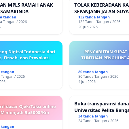
AN MPLS RAMAH ANAK
TOLAK KEBERADAAN KA
A SAMARINDA
SEPANJANG JALAN GUY
(Trangkil) - JETAK (Weda
da tangan
132 tanda tangan
a Tangan / 2026
132 Tanda Tangan / 2026
Kab. PATI
6
20 Jun 2026
ang Digital Indonesia dari
PENCABUTAN SURAT P
, Fitnah, dan Provokasi
TUNTUAN PENGHUNI 
a tangan
80 tanda tangan
 Tangan / 2026
80 Tanda Tangan / 2026
026
4 Jun 2026
Buka transparansi dan
if dasar Ojek/Taksi online
Universitas Pelita Bang
KM menjadi Rp5000/Km
34 tanda tangan
34 Tanda Tangan / 2026
a tangan