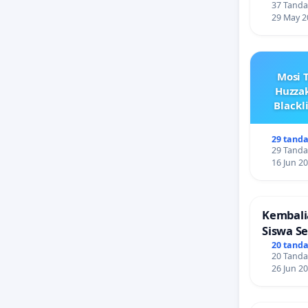
37 Tanda
29 May 2
Mosi T
Huzzak
Blackl
29 tand
29 Tanda
16 Jun 2
Kembali
Siswa S
Tanpa T
20 tand
20 Tanda
26 Jun 2