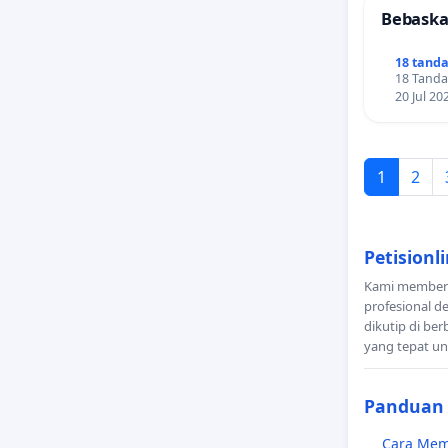
Bebaskan
18 tand
18 Tanda
20 Jul 20
1
2
Petisionl
Kami memberika
profesional d
dikutip di be
yang tepat u
Panduan
Cara Memu