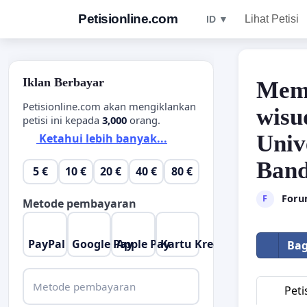
Petisionline.com
Lihat Petisi
ID ▼
Iklan Berbayar
Memi
Petisionline.com akan mengiklankan
wisu
petisi ini kepada
3,000
orang.
Univ
Ketahui lebih banyak...
Ban
5 €
10 €
20 €
40 €
80 €
Foru
F
Metode pembayaran
PayPal
Google Pay
Apple Pay
Kartu Kredit
Bag
Metode pembayaran
Peti