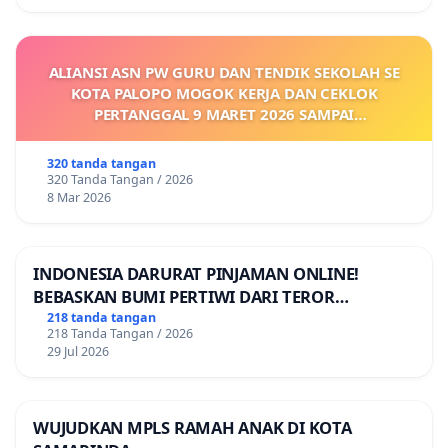
ALIANSI ASN PW GURU DAN TENDIK SEKOLAH SE
KOTA PALOPO MOGOK KERJA DAN CEKLOK
PERTANGGAL 9 MARET 2026 SAMPAI
DIKELUARKANNYA SK KONTRAK UPAH DAN
KEJELASAN SUMBER GAJI POKOK
320 tanda tangan
320 Tanda Tangan / 2026
8 Mar 2026
INDONESIA DARURAT PINJAMAN ONLINE!
BEBASKAN BUMI PERTIWI DARI TEROR
PINJAMAN ONLINE! TUTUP PINJOL!
218 tanda tangan
218 Tanda Tangan / 2026
29 Jul 2026
WUJUDKAN MPLS RAMAH ANAK DI KOTA