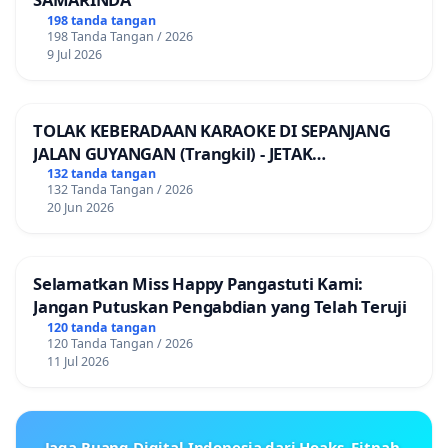
198 tanda tangan
198 Tanda Tangan / 2026
9 Jul 2026
TOLAK KEBERADAAN KARAOKE DI SEPANJANG
JALAN GUYANGAN (Trangkil) - JETAK
(Wedarijaksa) Kab. PATI
132 tanda tangan
132 Tanda Tangan / 2026
20 Jun 2026
Selamatkan Miss Happy Pangastuti Kami:
Jangan Putuskan Pengabdian yang Telah Teruji
120 tanda tangan
120 Tanda Tangan / 2026
11 Jul 2026
Jaga Ruang Digital Indonesia dari Hoaks, Fitnah,