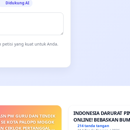
Didukung AI
 petisi yang kuat untuk Anda.
INDONESIA DARURAT P
ASN PW GURU DAN TENDIK
ONLINE! BEBASKAN BUM
 SE KOTA PALOPO MOGOK
PERTIWI DARI TEROR P
214 tanda tangan
AN CEKLOK PERTANGGAL 9