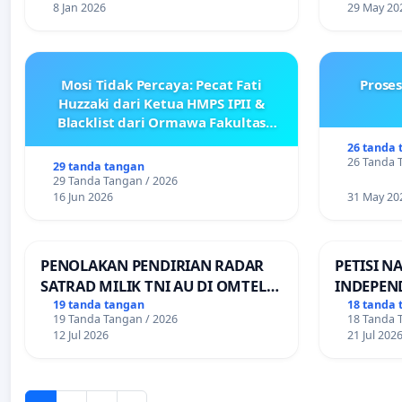
8 Jan 2026
29 May 20
Mosi Tidak Percaya: Pecat Fati
Prose
Huzzaki dari Ketua HMPS IPII &
Blacklist dari Ormawa Fakultas
Adab
26 tanda 
26 Tanda 
29 tanda tangan
29 Tanda Tangan / 2026
16 Jun 2026
31 May 20
PENOLAKAN PENDIRIAN RADAR
PETISI N
SATRAD MILIK TNI AU DI OMTEL
INDEPEN
KECAMATAN ALOR BARAT LAUT,
PEMBAGI
19 tanda tangan
18 tanda 
19 Tanda Tangan / 2026
18 Tanda 
KABUPATEN ALOR
TRANSPO
12 Jul 2026
21 Jul 202