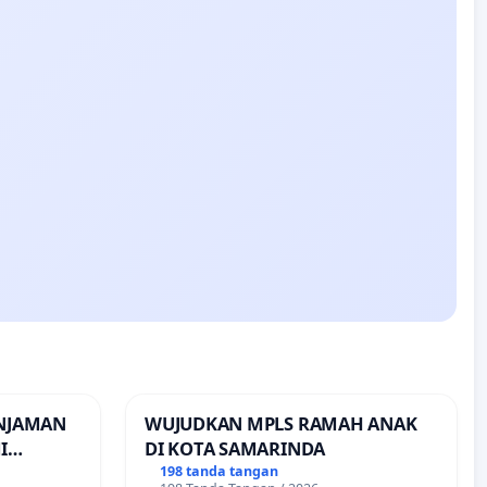
INJAMAN
WUJUDKAN MPLS RAMAH ANAK
I
DI KOTA SAMARINDA
INJAMAN
198 tanda tangan