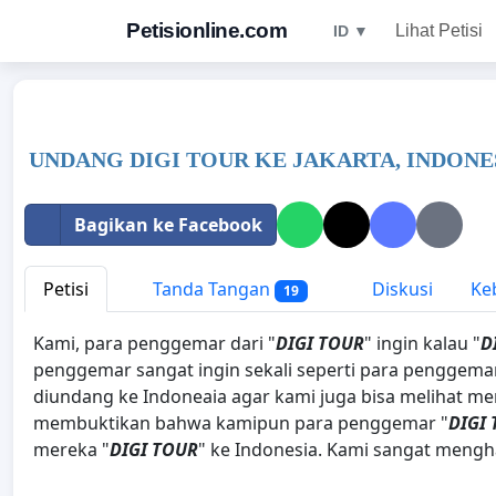
Petisionline.com
Lihat Petisi
ID ▼
UNDANG DIGI TOUR KE JAKARTA, INDONE
Bagikan ke Facebook
Petisi
Tanda Tangan
Diskusi
Keb
19
Kami, para penggemar dari "
DIGI TOUR
" ingin kalau "
D
penggemar sangat ingin sekali seperti para penggemar ar
diundang ke Indoneaia agar kami juga bisa melihat me
membuktikan bahwa kamipun para penggemar "
DIGI
mereka "
DIGI TOUR
" ke Indonesia. Kami sangat meng