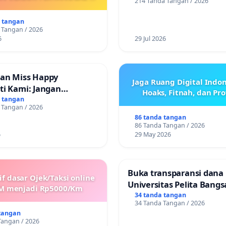
214 Tanda Tangan / 2026
ONLINE! TUTUP PINJOL!
ARET 2026 SAMPAI
ARKANNYA SK KONTRAK
a tangan
 KEJELASAN SUMBER GAJI
 Tangan / 2026
POKOK
6
29 Jul 2026
an Miss Happy
Jaga Ruang Digital Indon
ti Kami: Jangan
Hoaks, Fitnah, dan Pr
 Pengabdian yang Telah
a tangan
 Tangan / 2026
86 tanda tangan
86 Tanda Tangan / 2026
6
29 May 2026
Buka transparansi dana
if dasar Ojek/Taksi online
Universitas Pelita Bangs
M menjadi Rp5000/Km
34 tanda tangan
34 Tanda Tangan / 2026
tangan
Tangan / 2026