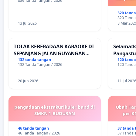
889 Tanda Tangan / 2026
M
DIKELU
320 tand
UPAH DAN
320 Tanda
13 Jul 2026
8 Mar 202
TOLAK KEBERADAAN KARAOKE DI
Selamatk
SEPANJANG JALAN GUYANGAN
Pangastu
(Trangkil) - JETAK (Wedarijaksa)
Putuskan
132 tanda tangan
120 tand
132 Tanda Tangan / 2026
120 Tanda
Kab. PATI
Teruji
20 Jun 2026
11 Jul 202
pengadaan ekstrakurikuler band di
Ubah Tar
SMKN 1 BUDURAN
per K
46 tanda tangan
37 tanda 
46 Tanda Tangan / 2026
37 Tanda 