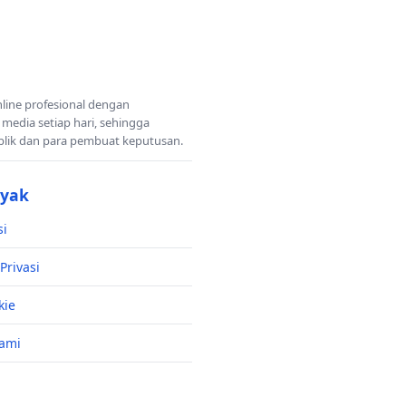
nline profesional dengan
 media setiap hari, sehingga
blik dan para pembuat keputusan.
nyak
si
Privasi
kie
ami