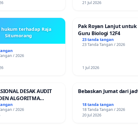
26
21 Jul 2026
Pak Royan Lanjut untuk
s hukum terhadap Raja
Guru Biologi 12F4
Situmorang
23 tanda tangan
23 Tanda Tangan / 2026
tangan
Tangan / 2026
26
1 Jul 2026
ASIONAL DESAK AUDIT
Bebaskan Jumat dari jad
DEN ALGORITMA
AN ORDER
tangan
18 tanda tangan
Tangan / 2026
18 Tanda Tangan / 2026
RTASI ONLINE
6
20 Jul 2026