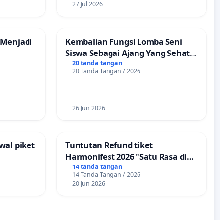
27 Jul 2026
 Menjadi
Kembalian Fungsi Lomba Seni
Siswa Sebagai Ajang Yang Sehat
Tanpa Tindakan Provokatif
20 tanda tangan
20 Tanda Tangan / 2026
26 Jun 2026
wal piket
Tuntutan Refund tiket
Harmonifest 2026 "Satu Rasa di
Sudut Kota", Kuningan,
14 tanda tangan
14 Tanda Tangan / 2026
Jawabarat
20 Jun 2026