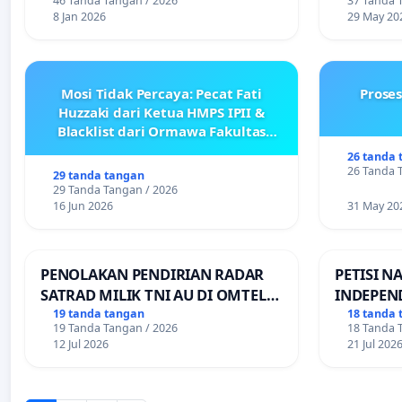
46 Tanda Tangan / 2026
37 Tanda 
8 Jan 2026
29 May 20
Mosi Tidak Percaya: Pecat Fati
Prose
Huzzaki dari Ketua HMPS IPII &
Blacklist dari Ormawa Fakultas
Adab
26 tanda 
26 Tanda 
29 tanda tangan
29 Tanda Tangan / 2026
16 Jun 2026
31 May 20
PENOLAKAN PENDIRIAN RADAR
PETISI N
SATRAD MILIK TNI AU DI OMTEL
INDEPEN
KECAMATAN ALOR BARAT LAUT,
PEMBAGI
19 tanda tangan
18 tanda 
19 Tanda Tangan / 2026
18 Tanda 
KABUPATEN ALOR
TRANSPO
12 Jul 2026
21 Jul 202