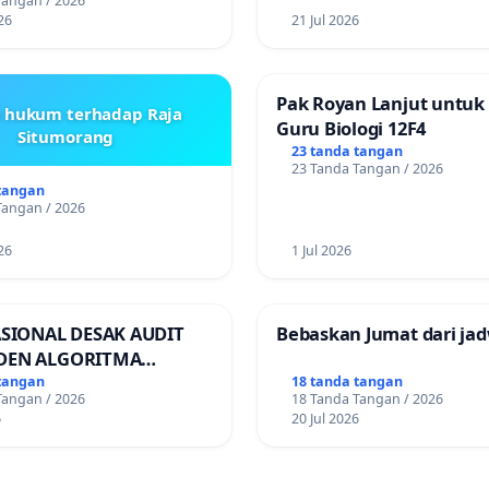
Tangan / 2026
26
21 Jul 2026
Pak Royan Lanjut untuk
s hukum terhadap Raja
Guru Biologi 12F4
Situmorang
23 tanda tangan
23 Tanda Tangan / 2026
tangan
Tangan / 2026
26
1 Jul 2026
ASIONAL DESAK AUDIT
Bebaskan Jumat dari jad
DEN ALGORITMA
AN ORDER
tangan
18 tanda tangan
Tangan / 2026
18 Tanda Tangan / 2026
RTASI ONLINE
6
20 Jul 2026