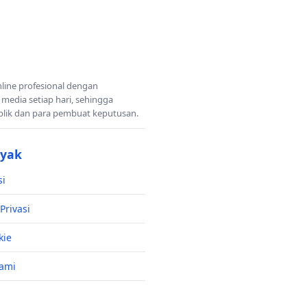
nline profesional dengan
 media setiap hari, sehingga
blik dan para pembuat keputusan.
nyak
si
Privasi
kie
ami