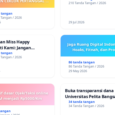
AN CEKLOK PERTANGGAL 9
210 Tanda Tangan / 2026
ONLINE! TUTUP PINJOL!
ARET 2026 SAMPAI
ARKANNYA SK KONTRAK
a tangan
 KEJELASAN SUMBER GAJI
 Tangan / 2026
POKOK
6
29 Jul 2026
an Miss Happy
Jaga Ruang Digital Indon
ti Kami: Jangan
Hoaks, Fitnah, dan Pr
 Pengabdian yang Telah
a tangan
 Tangan / 2026
86 tanda tangan
86 Tanda Tangan / 2026
6
29 May 2026
Buka transparansi dana
if dasar Ojek/Taksi online
Universitas Pelita Bangs
M menjadi Rp5000/Km
34 tanda tangan
34 Tanda Tangan / 2026
tangan