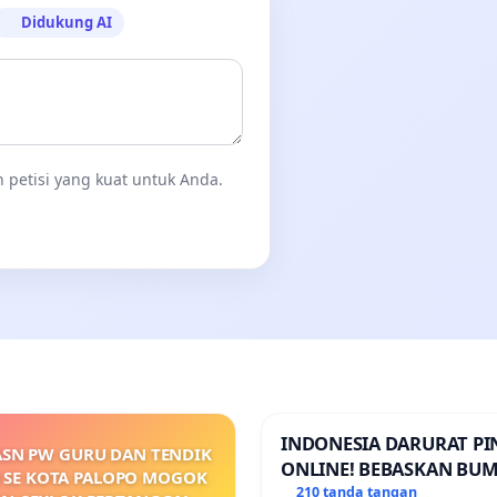
Didukung AI
 petisi yang kuat untuk Anda.
INDONESIA DARURAT P
ASN PW GURU DAN TENDIK
ONLINE! BEBASKAN BUM
 SE KOTA PALOPO MOGOK
PERTIWI DARI TEROR P
210 tanda tangan