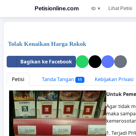
Petisionline.com
Lihat Petisi
ID ▼
Tolak Kenaikan Harga Rokok
Bagikan ke Facebook
Petisi
Tanda Tangan
Kebijakan Privasi
11
Untuk Peme
Agar tidak m
maka sampai
kemerosotan
1. Terjadi P