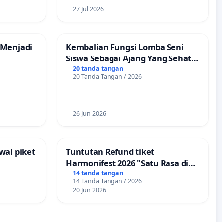
27 Jul 2026
 Menjadi
Kembalian Fungsi Lomba Seni
Siswa Sebagai Ajang Yang Sehat
Tanpa Tindakan Provokatif
20 tanda tangan
20 Tanda Tangan / 2026
26 Jun 2026
wal piket
Tuntutan Refund tiket
Harmonifest 2026 "Satu Rasa di
Sudut Kota", Kuningan,
14 tanda tangan
14 Tanda Tangan / 2026
Jawabarat
20 Jun 2026