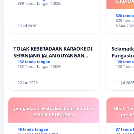
KERJA D
889 Tanda Tangan / 2026
M
DIKELU
320 tand
UPAH DAN
320 Tanda
13 Jul 2026
8 Mar 202
TOLAK KEBERADAAN KARAOKE DI
Selamatk
SEPANJANG JALAN GUYANGAN
Pangastu
(Trangkil) - JETAK (Wedarijaksa)
Putuskan
132 tanda tangan
120 tand
132 Tanda Tangan / 2026
120 Tanda
Kab. PATI
Teruji
20 Jun 2026
11 Jul 202
pengadaan ekstrakurikuler band di
Ubah Tar
SMKN 1 BUDURAN
per K
46 tanda tangan
37 tanda 