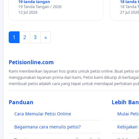
KECAMATAN ALOR BARAT LAUT,
PEMBAGI
19 tanda tangan
18 tanda 
19 Tanda Tangan / 2026
18 Tanda 
KABUPATEN ALOR
TRANSPO
12 Jul 2026
21 Jul 202
1
2
3
»
Petisionline.com
Kami memberikan layanan hos gratis untuk petisi online. Buat petisi o
menggunakan layanan prima dari kami. Petisi kami dikutip di berbagai
membuat petisi adalah cara yang tepat untuk mendapat perhatian pu
Panduan
Lebih Ba
Cara Memulai Petisi Online
Mulai Peti
Bagaimana cara menulis petisi?
Kebijakan 