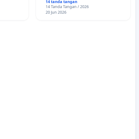
Sudut Kota", Kuningan,
14 tanda tangan
14 Tanda Tangan / 2026
Jawabarat
20 Jun 2026