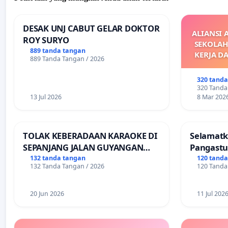
DESAK UNJ CABUT GELAR DOKTOR
ALIANSI 
ROY SURYO
SEKOLAH
889 tanda tangan
KERJA D
889 Tanda Tangan / 2026
M
DIKELU
320 tand
UPAH DAN
320 Tanda
13 Jul 2026
8 Mar 202
TOLAK KEBERADAAN KARAOKE DI
Selamatk
SEPANJANG JALAN GUYANGAN
Pangastu
(Trangkil) - JETAK (Wedarijaksa)
Putuskan
132 tanda tangan
120 tand
132 Tanda Tangan / 2026
120 Tanda
Kab. PATI
Teruji
20 Jun 2026
11 Jul 202