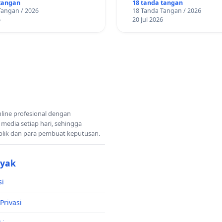
AN ORDER
tangan
18 tanda tangan
Tangan / 2026
18 Tanda Tangan / 2026
RTASI ONLINE
6
20 Jul 2026
nline profesional dengan
 media setiap hari, sehingga
blik dan para pembuat keputusan.
nyak
si
Privasi