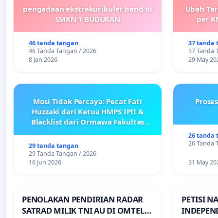
pengadaan ekstrakurikuler band di
Ubah Tar
SMKN 1 BUDURAN
per K
46 tanda tangan
37 tanda 
46 Tanda Tangan / 2026
37 Tanda 
8 Jan 2026
29 May 20
Mosi Tidak Percaya: Pecat Fati
Prose
Huzzaki dari Ketua HMPS IPII &
Blacklist dari Ormawa Fakultas
Adab
26 tanda 
26 Tanda 
29 tanda tangan
29 Tanda Tangan / 2026
16 Jun 2026
31 May 20
PENOLAKAN PENDIRIAN RADAR
PETISI N
SATRAD MILIK TNI AU DI OMTEL
INDEPEN