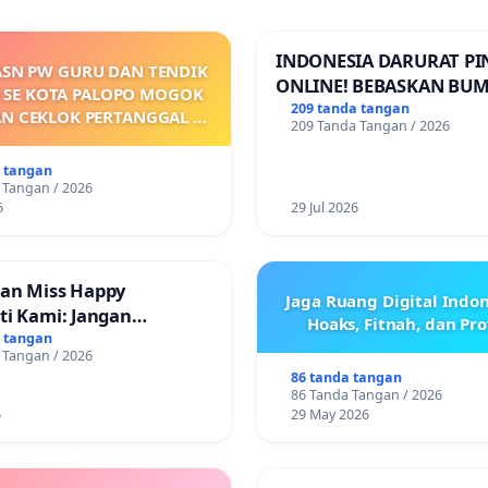
INDONESIA DARURAT P
ASN PW GURU DAN TENDIK
ONLINE! BEBASKAN BUM
 SE KOTA PALOPO MOGOK
PERTIWI DARI TEROR P
209 tanda tangan
AN CEKLOK PERTANGGAL 9
209 Tanda Tangan / 2026
ONLINE! TUTUP PINJOL!
ARET 2026 SAMPAI
ARKANNYA SK KONTRAK
a tangan
 KEJELASAN SUMBER GAJI
 Tangan / 2026
POKOK
6
29 Jul 2026
an Miss Happy
Jaga Ruang Digital Indon
ti Kami: Jangan
Hoaks, Fitnah, dan Pr
 Pengabdian yang Telah
a tangan
 Tangan / 2026
86 tanda tangan
86 Tanda Tangan / 2026
6
29 May 2026