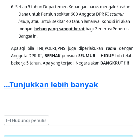
6.
Setiap 5 tahun Departemen Keuangan harus mengalokasikan
Dana untuk Pensiun sekitar 600 Anggota DPR RI
seumur
hidup
, atau untuk sekitar 40 tahun lamanya. Kondisi ini akan
menjadi
beban yang sangat berat
bagi Generasi Penerus
Bangsa ini.
Apalagi bila TNI,POLRI,PNS juga diperlakukan
sama
dengan
Anggota DPR RI,
BERHAK
pensiun
SEUMUR HIDUP
bila telah
bekerja 5 tahun.
Apa yang terjadi,
Negara akan
BANGKRUT
!!!!
7.
Anggota DPR RI sudah sangat menikmati Uang Rakyat, bekerja
...Tunjukkan lebih banyak
hanya 5 tahun bisa mempunyai Tabungan 1,8 Milyar rupiah,
bahkan bisa lebih. Pemberian Pensiun kepada Anggota DPR
mencederai
rasa keadilan dan
menyakitkan
hati Rakyat
Indonesia. Masih banyak Rakyat yang miskin, susah mencari
makan, jadi pemulung, tidak mempunyai tempat tinggal,
termasuk petani yang harus membeli air untuk mengaliri
Hubungi penulis
sawahnya karena Irigasi yang rusak. Namun dalam
kenyataannya Anggota DPR hidup
bergelimang