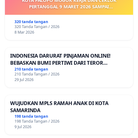
PERTANGGAL 9 MARET 2026 SAMPAI
DIKELUARKANNYA SK KONTRAK UPAH DAN
KEJELASAN SUMBER GAJI POKOK
320 tanda tangan
320 Tanda Tangan / 2026
8 Mar 2026
INDONESIA DARURAT PINJAMAN ONLINE!
BEBASKAN BUMI PERTIWI DARI TEROR
PINJAMAN ONLINE! TUTUP PINJOL!
210 tanda tangan
210 Tanda Tangan / 2026
29 Jul 2026
WUJUDKAN MPLS RAMAH ANAK DI KOTA
SAMARINDA
198 tanda tangan
198 Tanda Tangan / 2026
9 Jul 2026