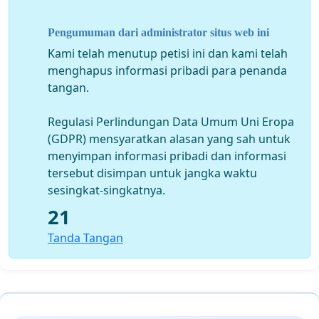
kemewahan
dan
lupa memperjuangkan
nasib Rakyat
miskin. Oleh karena itu Pemberian Pensiun kepada Anggota
Pengumuman dari administrator situs web ini
DPR RI harus
dihentikan.
Undang-Undang beserta
Kami telah menutup petisi ini dan kami telah
Peraturan yang mengatur Pemberian Pensiun bagi Anggota
menghapus informasi pribadi para penanda
DPR RI
dicabut dan dibatalkan
.
tangan.
8.
Lebih
MULIA
bila Dana Pensiun Anggota DPR RI tersebut
Regulasi Perlindungan Data Umum Uni Eropa
digunakan untuk
pengentasan kemiskinan
serta
perbaikan
(GDPR) mensyaratkan alasan yang sah untuk
Irigasi
bagi para Petani, sehingga Petani tidak perlu
membeli
menyimpan informasi pribadi dan informasi
air
untuk
mengaliri
sawahnya. Sangat ironi Pemerintah
tersebut disimpan untuk jangka waktu
Kolonial Belanda memperhatikan Petani Indonesia, dengan
sesingkat-singkatnya.
membuatkan saluran Irigasi. Bagaimana dengan Pemerintah
Indonesia?
21
Tanda Tangan