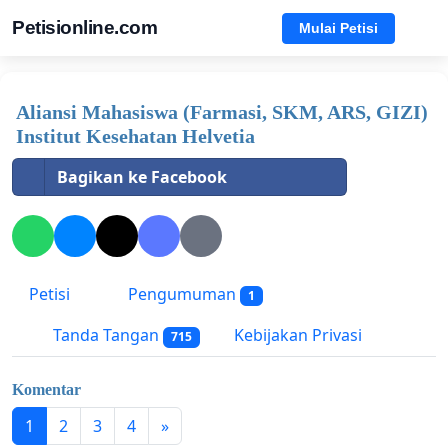
Petisionline.com
Mulai Petisi
Aliansi Mahasiswa (Farmasi, SKM, ARS, GIZI)
Institut Kesehatan Helvetia
Bagikan ke Facebook
Petisi
Pengumuman
1
Tanda Tangan
Kebijakan Privasi
715
Komentar
1
2
3
4
»