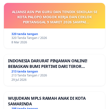
ALIANSI ASN PW GURU DAN TENDIK SEKOLAH SE
KOTA PALOPO MOGOK KERJA DAN CEKLOK
PERTANGGAL 9 MARET 2026 SAMPAI
DIKELUARKANNYA SK KONTRAK UPAH DAN
KEJELASAN SUMBER GAJI POKOK
320 tanda tangan
320 Tanda Tangan / 2026
8 Mar 2026
INDONESIA DARURAT PINJAMAN ONLINE!
BEBASKAN BUMI PERTIWI DARI TEROR
PINJAMAN ONLINE! TUTUP PINJOL!
213 tanda tangan
213 Tanda Tangan / 2026
29 Jul 2026
WUJUDKAN MPLS RAMAH ANAK DI KOTA
SAMARINDA
198 tanda tangan