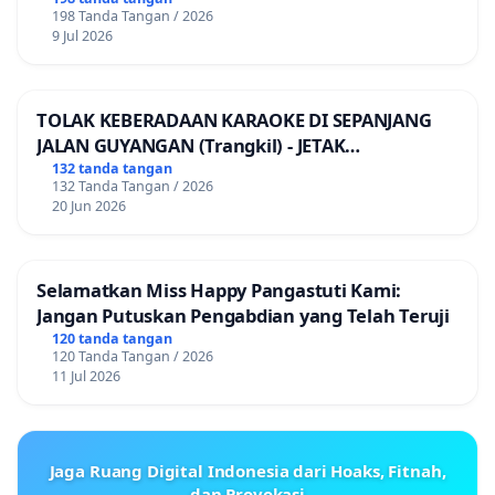
198 Tanda Tangan / 2026
9 Jul 2026
TOLAK KEBERADAAN KARAOKE DI SEPANJANG
JALAN GUYANGAN (Trangkil) - JETAK
(Wedarijaksa) Kab. PATI
132 tanda tangan
132 Tanda Tangan / 2026
20 Jun 2026
Selamatkan Miss Happy Pangastuti Kami:
Jangan Putuskan Pengabdian yang Telah Teruji
120 tanda tangan
120 Tanda Tangan / 2026
11 Jul 2026
Jaga Ruang Digital Indonesia dari Hoaks, Fitnah,
dan Provokasi