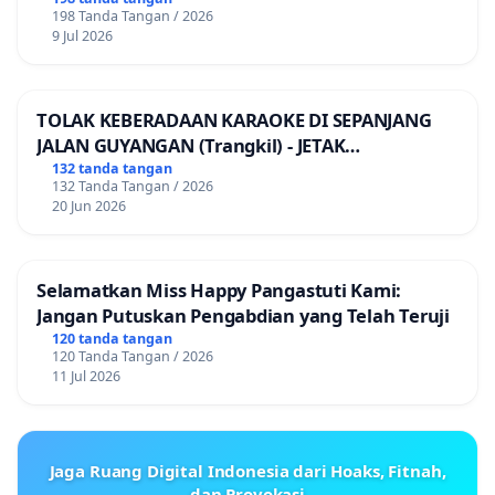
198 Tanda Tangan / 2026
9 Jul 2026
TOLAK KEBERADAAN KARAOKE DI SEPANJANG
JALAN GUYANGAN (Trangkil) - JETAK
(Wedarijaksa) Kab. PATI
132 tanda tangan
132 Tanda Tangan / 2026
20 Jun 2026
Selamatkan Miss Happy Pangastuti Kami:
Jangan Putuskan Pengabdian yang Telah Teruji
120 tanda tangan
120 Tanda Tangan / 2026
11 Jul 2026
Jaga Ruang Digital Indonesia dari Hoaks, Fitnah,
dan Provokasi