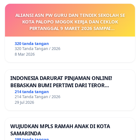
ALIANSI ASN PW GURU DAN TENDIK SEKOLAH SE
KOTA PALOPO MOGOK KERJA DAN CEKLOK
PERTANGGAL 9 MARET 2026 SAMPAI
DIKELUARKANNYA SK KONTRAK UPAH DAN
KEJELASAN SUMBER GAJI POKOK
320 tanda tangan
320 Tanda Tangan / 2026
8 Mar 2026
INDONESIA DARURAT PINJAMAN ONLINE!
BEBASKAN BUMI PERTIWI DARI TEROR
PINJAMAN ONLINE! TUTUP PINJOL!
214 tanda tangan
214 Tanda Tangan / 2026
29 Jul 2026
WUJUDKAN MPLS RAMAH ANAK DI KOTA
SAMARINDA
198 tanda tangan