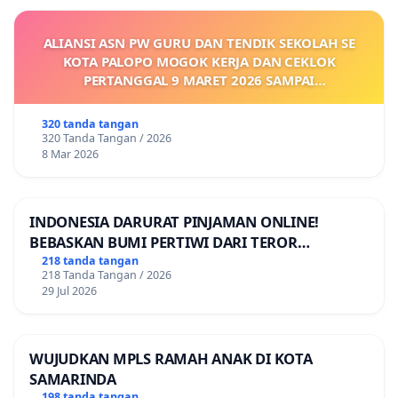
ALIANSI ASN PW GURU DAN TENDIK SEKOLAH SE
KOTA PALOPO MOGOK KERJA DAN CEKLOK
PERTANGGAL 9 MARET 2026 SAMPAI
DIKELUARKANNYA SK KONTRAK UPAH DAN
KEJELASAN SUMBER GAJI POKOK
320 tanda tangan
320 Tanda Tangan / 2026
8 Mar 2026
INDONESIA DARURAT PINJAMAN ONLINE!
BEBASKAN BUMI PERTIWI DARI TEROR
PINJAMAN ONLINE! TUTUP PINJOL!
218 tanda tangan
218 Tanda Tangan / 2026
29 Jul 2026
WUJUDKAN MPLS RAMAH ANAK DI KOTA
SAMARINDA
198 tanda tangan