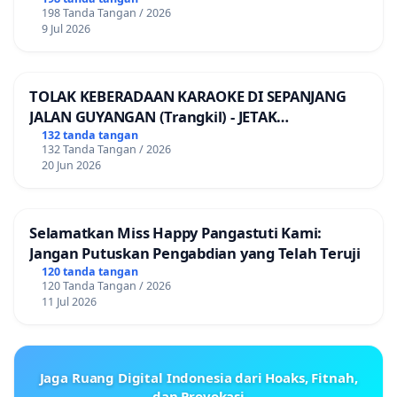
198 Tanda Tangan / 2026
9 Jul 2026
TOLAK KEBERADAAN KARAOKE DI SEPANJANG
JALAN GUYANGAN (Trangkil) - JETAK
(Wedarijaksa) Kab. PATI
132 tanda tangan
132 Tanda Tangan / 2026
20 Jun 2026
Selamatkan Miss Happy Pangastuti Kami:
Jangan Putuskan Pengabdian yang Telah Teruji
120 tanda tangan
120 Tanda Tangan / 2026
11 Jul 2026
Jaga Ruang Digital Indonesia dari Hoaks, Fitnah,
dan Provokasi