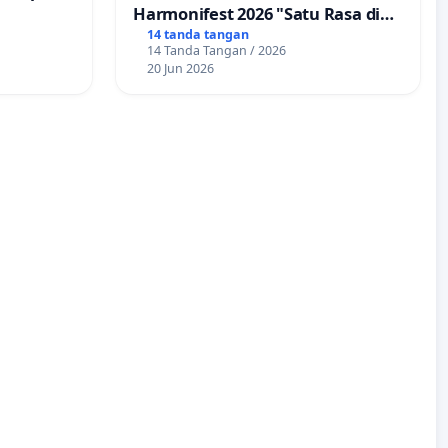
Harmonifest 2026 "Satu Rasa di
Sudut Kota", Kuningan,
14 tanda tangan
14 Tanda Tangan / 2026
Jawabarat
20 Jun 2026