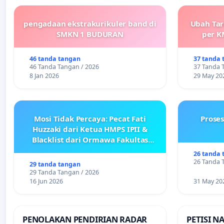
pengadaan ekstrakurikuler band di
Ubah Tar
SMKN 1 BUDURAN
per K
46 tanda tangan
37 tanda 
46 Tanda Tangan / 2026
37 Tanda 
8 Jan 2026
29 May 20
Mosi Tidak Percaya: Pecat Fati
Prose
Huzzaki dari Ketua HMPS IPII &
Blacklist dari Ormawa Fakultas
Adab
26 tanda 
26 Tanda 
29 tanda tangan
29 Tanda Tangan / 2026
16 Jun 2026
31 May 20
PENOLAKAN PENDIRIAN RADAR
PETISI N