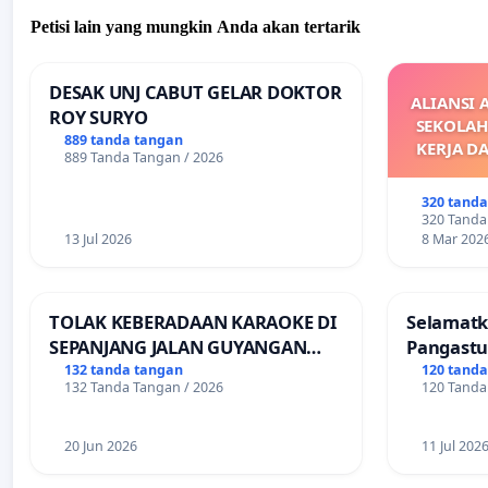
Petisi lain yang mungkin Anda akan tertarik
DESAK UNJ CABUT GELAR DOKTOR
ALIANSI 
ROY SURYO
SEKOLAH
889 tanda tangan
KERJA D
889 Tanda Tangan / 2026
M
DIKELU
320 tand
UPAH DAN
320 Tanda
13 Jul 2026
8 Mar 202
TOLAK KEBERADAAN KARAOKE DI
Selamatk
SEPANJANG JALAN GUYANGAN
Pangastu
(Trangkil) - JETAK (Wedarijaksa)
Putuskan
132 tanda tangan
120 tand
132 Tanda Tangan / 2026
120 Tanda
Kab. PATI
Teruji
20 Jun 2026
11 Jul 202