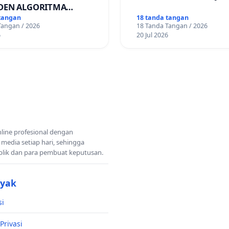
DEN ALGORITMA
AN ORDER
tangan
18 tanda tangan
Tangan / 2026
18 Tanda Tangan / 2026
RTASI ONLINE
6
20 Jul 2026
nline profesional dengan
 media setiap hari, sehingga
blik dan para pembuat keputusan.
nyak
si
Privasi