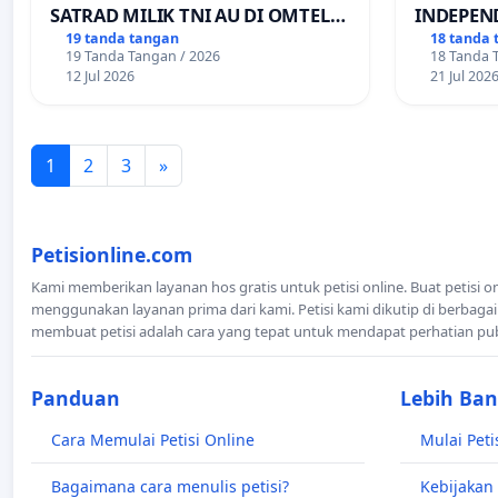
SATRAD MILIK TNI AU DI OMTEL
INDEPEN
KECAMATAN ALOR BARAT LAUT,
PEMBAGI
19 tanda tangan
18 tanda 
19 Tanda Tangan / 2026
18 Tanda 
KABUPATEN ALOR
TRANSPO
12 Jul 2026
21 Jul 202
1
2
3
»
Petisionline.com
Kami memberikan layanan hos gratis untuk petisi online. Buat petisi o
menggunakan layanan prima dari kami. Petisi kami dikutip di berbagai
membuat petisi adalah cara yang tepat untuk mendapat perhatian pu
Panduan
Lebih Ba
Cara Memulai Petisi Online
Mulai Peti
Bagaimana cara menulis petisi?
Kebijakan 