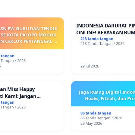
INDONESIA DARURAT P
ASN PW GURU DAN TENDIK
ONLINE! BEBASKAN BUM
 SE KOTA PALOPO MOGOK
PERTIWI DARI TEROR P
213 tanda tangan
AN CEKLOK PERTANGGAL 9
213 Tanda Tangan / 2026
ONLINE! TUTUP PINJOL!
ARET 2026 SAMPAI
ARKANNYA SK KONTRAK
a tangan
 KEJELASAN SUMBER GAJI
 Tangan / 2026
POKOK
6
29 Jul 2026
an Miss Happy
Jaga Ruang Digital Indon
ti Kami: Jangan
Hoaks, Fitnah, dan Pr
 Pengabdian yang Telah
a tangan
 Tangan / 2026
86 tanda tangan
86 Tanda Tangan / 2026
6
29 May 2026