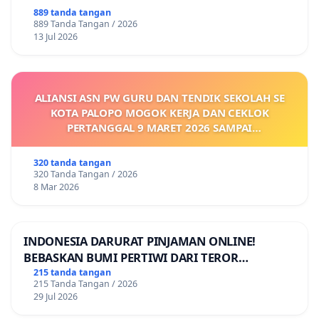
889 tanda tangan
889 Tanda Tangan / 2026
13 Jul 2026
ALIANSI ASN PW GURU DAN TENDIK SEKOLAH SE
KOTA PALOPO MOGOK KERJA DAN CEKLOK
PERTANGGAL 9 MARET 2026 SAMPAI
DIKELUARKANNYA SK KONTRAK UPAH DAN
KEJELASAN SUMBER GAJI POKOK
320 tanda tangan
320 Tanda Tangan / 2026
8 Mar 2026
INDONESIA DARURAT PINJAMAN ONLINE!
BEBASKAN BUMI PERTIWI DARI TEROR
PINJAMAN ONLINE! TUTUP PINJOL!
215 tanda tangan
215 Tanda Tangan / 2026
29 Jul 2026