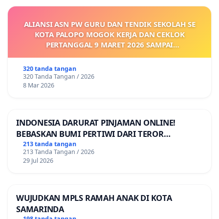
ALIANSI ASN PW GURU DAN TENDIK SEKOLAH SE
KOTA PALOPO MOGOK KERJA DAN CEKLOK
PERTANGGAL 9 MARET 2026 SAMPAI
DIKELUARKANNYA SK KONTRAK UPAH DAN
KEJELASAN SUMBER GAJI POKOK
320 tanda tangan
320 Tanda Tangan / 2026
8 Mar 2026
INDONESIA DARURAT PINJAMAN ONLINE!
BEBASKAN BUMI PERTIWI DARI TEROR
PINJAMAN ONLINE! TUTUP PINJOL!
213 tanda tangan
213 Tanda Tangan / 2026
29 Jul 2026
WUJUDKAN MPLS RAMAH ANAK DI KOTA
SAMARINDA
198 tanda tangan