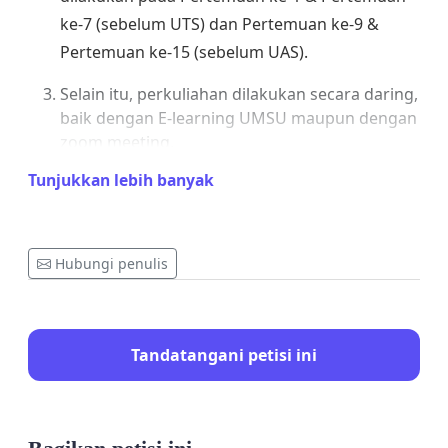
ke-7 (sebelum UTS) dan Pertemuan ke-9 &
Pertemuan ke-15 (sebelum UAS).
Selain itu, perkuliahan dilakukan secara daring,
baik dengan E-learning UMSU maupun dengan
zoom meeting.
Tunjukkan lebih banyak
Jadi kami disini akan melakukan penolakan untuk
hasil putusan rapat tersebut, karena kami merasa
dirugikan atas keputusan tersebut. Jika teman
Hubungi penulis
teman sekalian juga merasakan hal yang sama
dengan kami. Teman teman sekalian dapat
memberikan dukungannya dengan mengisi petisi
ini.
Tandatangani petisi ini
Sekian yang dapat kami sampaikan, terima kasih
atas kerja samanya