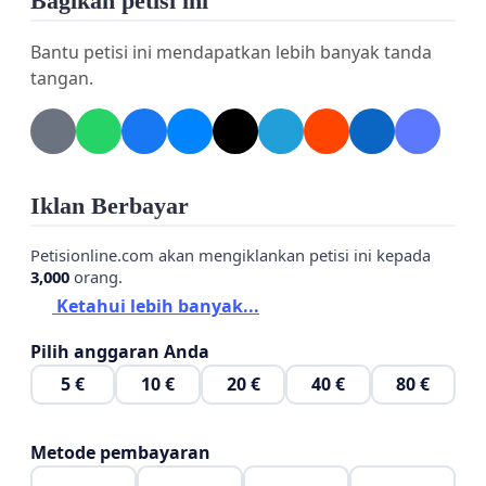
Bagikan petisi ini
Bantu petisi ini mendapatkan lebih banyak tanda
Salam,
tangan.
Mahasiswa UMSU Anak Malam
Iklan Berbayar
Petisionline.com akan mengiklankan petisi ini kepada
3,000
orang.
Ketahui lebih banyak...
Pilih anggaran Anda
5 €
10 €
20 €
40 €
80 €
Metode pembayaran