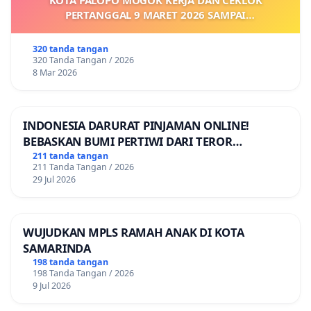
PERTANGGAL 9 MARET 2026 SAMPAI
DIKELUARKANNYA SK KONTRAK UPAH DAN
KEJELASAN SUMBER GAJI POKOK
320 tanda tangan
320 Tanda Tangan / 2026
8 Mar 2026
INDONESIA DARURAT PINJAMAN ONLINE!
BEBASKAN BUMI PERTIWI DARI TEROR
PINJAMAN ONLINE! TUTUP PINJOL!
211 tanda tangan
211 Tanda Tangan / 2026
29 Jul 2026
WUJUDKAN MPLS RAMAH ANAK DI KOTA
SAMARINDA
198 tanda tangan
198 Tanda Tangan / 2026
9 Jul 2026