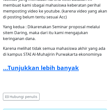
membuat kami sbagai mahasiswa keberatan perihal
memposting video ke youtube. (karena video yang akan
di posting belum tentu sesuai Acc)
Yang kedua : Dikarenakan Seminar proposal melalui
sitem Daring, maka dari itu kami mengajukan
keringanan dana.
Karena melihat tidak semua mahasiswa akhir yang ada
di kampus STAI Al-Muhajirin Purwakarta ekonominya
merata secara keseluruhan saat pandemi seperti ini.
Sekali lagi kami sampaikan kepada pihak kampus STAI
...Tunjukkan lebih banyak
Al-Muhajirin Purwakarta yang mempunyai
kebijakan/wewenang penuh terhadap teknis
persyaratan sidang proposal skripsi untuk
memperhatikan kembali 2 point yang kami tuntut.
Hubungi penulis
Sekian dan Terima kasih
Salam Mahasiswa!!!