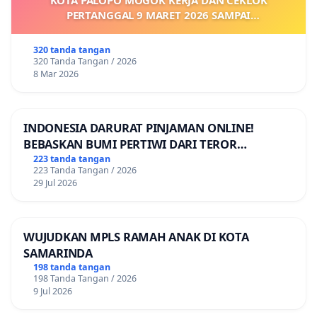
PERTANGGAL 9 MARET 2026 SAMPAI
DIKELUARKANNYA SK KONTRAK UPAH DAN
KEJELASAN SUMBER GAJI POKOK
320 tanda tangan
320 Tanda Tangan / 2026
8 Mar 2026
INDONESIA DARURAT PINJAMAN ONLINE!
BEBASKAN BUMI PERTIWI DARI TEROR
PINJAMAN ONLINE! TUTUP PINJOL!
223 tanda tangan
223 Tanda Tangan / 2026
29 Jul 2026
WUJUDKAN MPLS RAMAH ANAK DI KOTA
SAMARINDA
198 tanda tangan
198 Tanda Tangan / 2026
9 Jul 2026