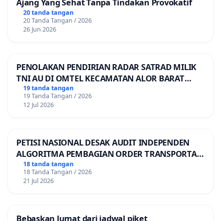
Ajang Yang Sehat Tanpa Tindakan Provokatif
20 tanda tangan
20 Tanda Tangan / 2026
26 Jun 2026
PENOLAKAN PENDIRIAN RADAR SATRAD MILIK
TNI AU DI OMTEL KECAMATAN ALOR BARAT
LAUT, KABUPATEN ALOR
19 tanda tangan
19 Tanda Tangan / 2026
12 Jul 2026
PETISI NASIONAL DESAK AUDIT INDEPENDEN
ALGORITMA PEMBAGIAN ORDER TRANSPORTASI
ONLINE
18 tanda tangan
18 Tanda Tangan / 2026
21 Jul 2026
Bebaskan Jumat dari jadwal piket