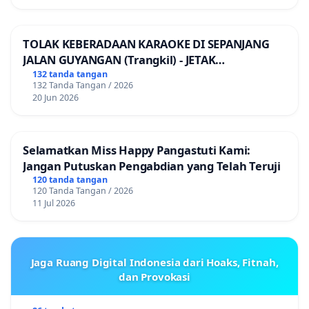
TOLAK KEBERADAAN KARAOKE DI SEPANJANG
JALAN GUYANGAN (Trangkil) - JETAK
(Wedarijaksa) Kab. PATI
132 tanda tangan
132 Tanda Tangan / 2026
20 Jun 2026
Selamatkan Miss Happy Pangastuti Kami:
Jangan Putuskan Pengabdian yang Telah Teruji
120 tanda tangan
120 Tanda Tangan / 2026
11 Jul 2026
Jaga Ruang Digital Indonesia dari Hoaks, Fitnah,
dan Provokasi