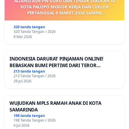
ALIANSI ASN PW GURU DAN TENDIK SEKOLAH SE
KOTA PALOPO MOGOK KERJA DAN CEKLOK
PERTANGGAL 9 MARET 2026 SAMPAI
DIKELUARKANNYA SK KONTRAK UPAH DAN
KEJELASAN SUMBER GAJI POKOK
320 tanda tangan
320 Tanda Tangan / 2026
8 Mar 2026
INDONESIA DARURAT PINJAMAN ONLINE!
BEBASKAN BUMI PERTIWI DARI TEROR
PINJAMAN ONLINE! TUTUP PINJOL!
213 tanda tangan
213 Tanda Tangan / 2026
29 Jul 2026
WUJUDKAN MPLS RAMAH ANAK DI KOTA
SAMARINDA
198 tanda tangan
198 Tanda Tangan / 2026
9 Jul 2026