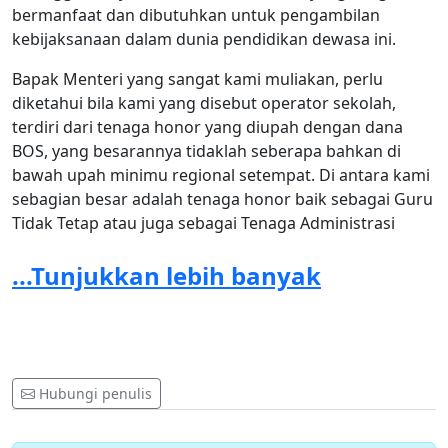
bermanfaat dan dibutuhkan untuk pengambilan
kebijaksanaan dalam dunia pendidikan dewasa ini.
Bapak Menteri yang sangat kami muliakan, perlu
diketahui bila kami yang disebut operator sekolah,
terdiri dari tenaga honor yang diupah dengan dana
BOS, yang besarannya tidaklah seberapa bahkan di
bawah upah minimu regional setempat. Di antara kami
sebagian besar adalah tenaga honor baik sebagai Guru
Tidak Tetap atau juga sebagai Tenaga Administrasi
Sekolah, yang hanya mendapatkan Surat Keputusan
...Tunjukkan lebih banyak
dari Kepala Sekolah, sehingga bagi kami yang belum
mempunyai NUPTK, tidak bisa digunakan sebagai dasar
usulan untuk mendapatkan NUPTK, karena sesuai
ketentuan bahwa yang bisa diusulkan untuk
memperoleh NUPTK adalah tenaga honor yang telah
mempunyai Surat Keputusan dari Bupati. Kami juga
Hubungi penulis
dari latar belakang unit kerja yang berbeda-beda, ada
di antara kami yang berada di unit sekolah negeri,