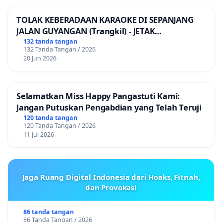
Bapak Menteri, kurang pantas rasanya bila kami
TOLAK KEBERADAAN KARAOKE DI SEPANJANG
JALAN GUYANGAN (Trangkil) - JETAK
berpanjang lebar dan meminta terlalu banyak kepada
(Wedarijaksa) Kab. PATI
132 tanda tangan
Bapak, oleh karena itu kami memohon maaf yang
132 Tanda Tangan / 2026
sebesar-besarnya, semoga Bapak berkenan
20 Jun 2026
memaafkan dan kami juga menghaturkan ribuan
terima kasih atas perhatian yang telah diberikan.
Selamatkan Miss Happy Pangastuti Kami:
Semoga kesejahteraan dan kebahagiaan akan
Jangan Putuskan Pengabdian yang Telah Teruji
menyertai Bapak beserta seluruh keluarga.
120 tanda tangan
120 Tanda Tangan / 2026
Wassalamu'alaikum warohmatullaahi wabarokaatuh
11 Jul 2026
Tertanda
Operator Sekolah Dari Seluruh Indonesia
Jaga Ruang Digital Indonesia dari Hoaks, Fitnah,
dan Provokasi
86 tanda tangan
86 Tanda Tangan / 2026