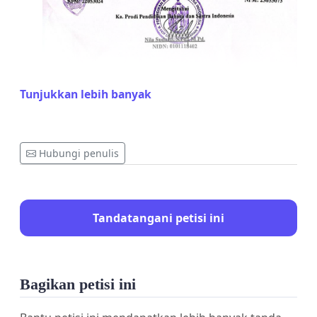
Sebagai seorang mahasiswa/i di Universitas
Tunjukkan lebih banyak
Asahan Fakultas Keguruan dan Ilmu
Pendidikan yang berlokasi di Kisaran Timur,
Kabupaten Asahan, Sumatera Utara, kami
merasa prihatin terhadap teknis dan nominal
Hubungi penulis
bantuan dana yang ditetapkan untuk kegiatan
"Gema Bulan Bahasa 2025" yaitu sebesar
Rp.25.000/mahasiswa/i yang akan
diselenggarakan oleh Panitia Pelaksana dari
Tandatangani petisi ini
HMPS DIKHASATRIA. Dengan latar belakang
kondisi ekonomi mahasiswa/i yang beragam,
angka tersebut dapat dirasa terlalu
membebani dan tidak realistis untuk sebagian
Bagikan petisi ini
besar dari kita.