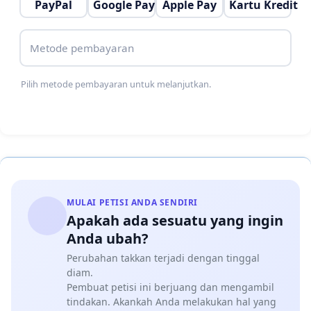
PayPal
Google Pay
Apple Pay
Kartu Kredit
menjadi prioritas kepentingan warga melainkan
kepentingan pribadi.
Metode pembayaran
Surat petisi penolakan ini kami buat tanpa paksaan
Pilih metode pembayaran untuk melanjutkan.
dari pihak manapun.
===========
MULAI PETISI ANDA SENDIRI
Apakah ada sesuatu yang ingin
Anda ubah?
Perubahan takkan terjadi dengan tinggal
diam.
Pembuat petisi ini berjuang dan mengambil
tindakan. Akankah Anda melakukan hal yang