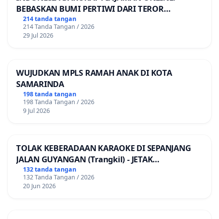
BEBASKAN BUMI PERTIWI DARI TEROR
PINJAMAN ONLINE! TUTUP PINJOL!
214 tanda tangan
214 Tanda Tangan / 2026
29 Jul 2026
WUJUDKAN MPLS RAMAH ANAK DI KOTA
SAMARINDA
198 tanda tangan
198 Tanda Tangan / 2026
9 Jul 2026
TOLAK KEBERADAAN KARAOKE DI SEPANJANG
JALAN GUYANGAN (Trangkil) - JETAK
(Wedarijaksa) Kab. PATI
132 tanda tangan
132 Tanda Tangan / 2026
20 Jun 2026