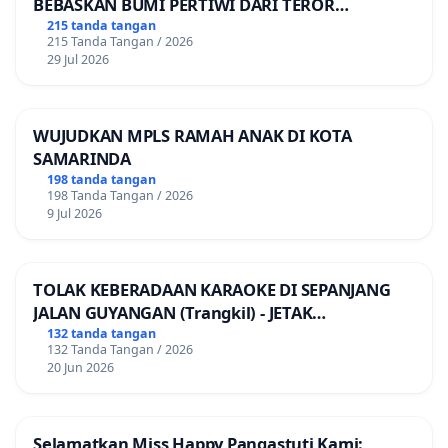
BEBASKAN BUMI PERTIWI DARI TEROR
PINJAMAN ONLINE! TUTUP PINJOL!
215 tanda tangan
215 Tanda Tangan / 2026
29 Jul 2026
WUJUDKAN MPLS RAMAH ANAK DI KOTA
SAMARINDA
198 tanda tangan
198 Tanda Tangan / 2026
9 Jul 2026
TOLAK KEBERADAAN KARAOKE DI SEPANJANG
JALAN GUYANGAN (Trangkil) - JETAK
(Wedarijaksa) Kab. PATI
132 tanda tangan
132 Tanda Tangan / 2026
20 Jun 2026
Selamatkan Miss Happy Pangastuti Kami: