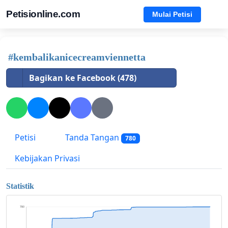
Petisionline.com
Mulai Petisi
#kembalikanicecreamviennetta
Bagikan ke Facebook (478)
Petisi
Tanda Tangan
780
Kebijakan Privasi
Statistik
780