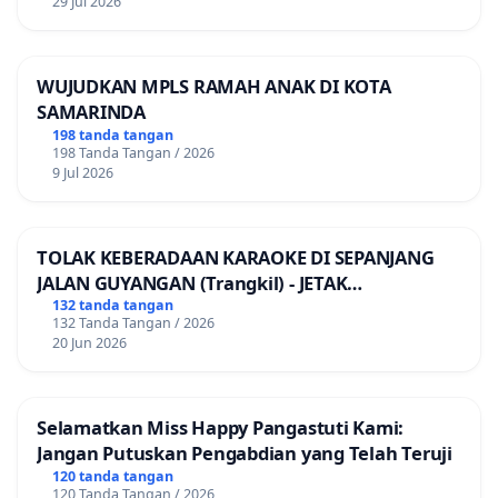
29 Jul 2026
WUJUDKAN MPLS RAMAH ANAK DI KOTA
SAMARINDA
198 tanda tangan
198 Tanda Tangan / 2026
9 Jul 2026
TOLAK KEBERADAAN KARAOKE DI SEPANJANG
JALAN GUYANGAN (Trangkil) - JETAK
(Wedarijaksa) Kab. PATI
132 tanda tangan
132 Tanda Tangan / 2026
20 Jun 2026
Selamatkan Miss Happy Pangastuti Kami:
Jangan Putuskan Pengabdian yang Telah Teruji
120 tanda tangan
120 Tanda Tangan / 2026