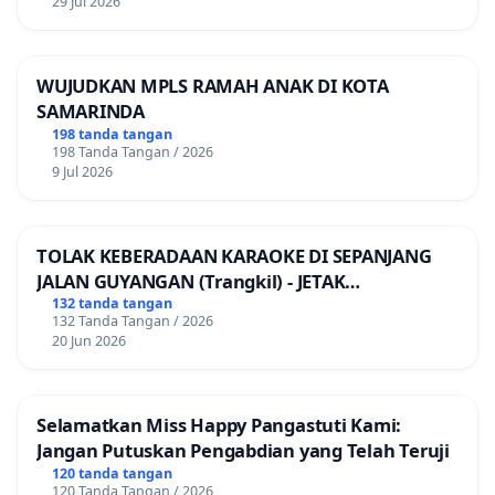
29 Jul 2026
WUJUDKAN MPLS RAMAH ANAK DI KOTA
SAMARINDA
198 tanda tangan
198 Tanda Tangan / 2026
9 Jul 2026
TOLAK KEBERADAAN KARAOKE DI SEPANJANG
JALAN GUYANGAN (Trangkil) - JETAK
(Wedarijaksa) Kab. PATI
132 tanda tangan
132 Tanda Tangan / 2026
20 Jun 2026
Selamatkan Miss Happy Pangastuti Kami:
Jangan Putuskan Pengabdian yang Telah Teruji
120 tanda tangan
120 Tanda Tangan / 2026