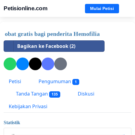
Petisionline.com
Mulai Petisi
obat gratis bagi penderita Hemofilia
Bagikan ke Facebook (2)
Petisi
Pengumuman
1
Tanda Tangan
Diskusi
135
Kebijakan Privasi
Statistik
135