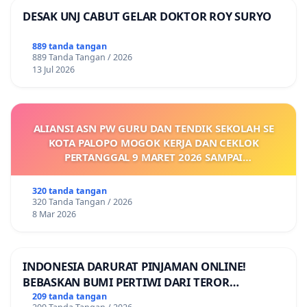
DESAK UNJ CABUT GELAR DOKTOR ROY SURYO
889 tanda tangan
889 Tanda Tangan / 2026
13 Jul 2026
ALIANSI ASN PW GURU DAN TENDIK SEKOLAH SE
KOTA PALOPO MOGOK KERJA DAN CEKLOK
PERTANGGAL 9 MARET 2026 SAMPAI
DIKELUARKANNYA SK KONTRAK UPAH DAN
KEJELASAN SUMBER GAJI POKOK
320 tanda tangan
320 Tanda Tangan / 2026
8 Mar 2026
INDONESIA DARURAT PINJAMAN ONLINE!
BEBASKAN BUMI PERTIWI DARI TEROR
PINJAMAN ONLINE! TUTUP PINJOL!
209 tanda tangan