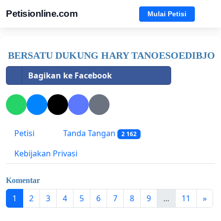
Petisionline.com
Mulai Petisi
BERSATU DUKUNG HARY TANOESOEDIBJO
Bagikan ke Facebook
Petisi
Tanda Tangan
2 162
Kebijakan Privasi
Komentar
1
2
3
4
5
6
7
8
9
...
11
»