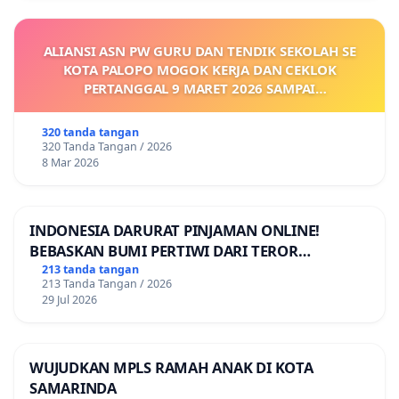
ALIANSI ASN PW GURU DAN TENDIK SEKOLAH SE
KOTA PALOPO MOGOK KERJA DAN CEKLOK
PERTANGGAL 9 MARET 2026 SAMPAI
DIKELUARKANNYA SK KONTRAK UPAH DAN
KEJELASAN SUMBER GAJI POKOK
320 tanda tangan
320 Tanda Tangan / 2026
8 Mar 2026
INDONESIA DARURAT PINJAMAN ONLINE!
BEBASKAN BUMI PERTIWI DARI TEROR
PINJAMAN ONLINE! TUTUP PINJOL!
213 tanda tangan
213 Tanda Tangan / 2026
29 Jul 2026
WUJUDKAN MPLS RAMAH ANAK DI KOTA
SAMARINDA