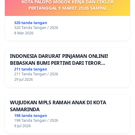
KOTA PALOPO MOGOK KERJA DAN CEKLOK
PERTANGGAL 9 MARET 2026 SAMPAI
DIKELUARKANNYA SK KONTRAK UPAH DAN
KEJELASAN SUMBER GAJI POKOK
320 tanda tangan
320 Tanda Tangan / 2026
8 Mar 2026
INDONESIA DARURAT PINJAMAN ONLINE!
BEBASKAN BUMI PERTIWI DARI TEROR
PINJAMAN ONLINE! TUTUP PINJOL!
211 tanda tangan
211 Tanda Tangan / 2026
29 Jul 2026
WUJUDKAN MPLS RAMAH ANAK DI KOTA
SAMARINDA
198 tanda tangan
198 Tanda Tangan / 2026
9 Jul 2026