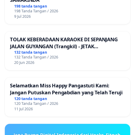
198 tanda tangan
198 Tanda Tangan / 2026
9 Jul 2026
TOLAK KEBERADAAN KARAOKE DI SEPANJANG
JALAN GUYANGAN (Trangkil) - JETAK
(Wedarijaksa) Kab. PATI
132 tanda tangan
132 Tanda Tangan / 2026
20 Jun 2026
Selamatkan Miss Happy Pangastuti Kami:
Jangan Putuskan Pengabdian yang Telah Teruji
120 tanda tangan
120 Tanda Tangan / 2026
11 Jul 2026
Jaga Ruang Digital Indonesia dari Hoaks, Fitnah,