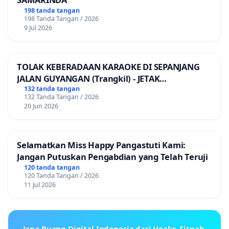
198 tanda tangan
198 Tanda Tangan / 2026
9 Jul 2026
TOLAK KEBERADAAN KARAOKE DI SEPANJANG
JALAN GUYANGAN (Trangkil) - JETAK
(Wedarijaksa) Kab. PATI
132 tanda tangan
132 Tanda Tangan / 2026
20 Jun 2026
Selamatkan Miss Happy Pangastuti Kami:
Jangan Putuskan Pengabdian yang Telah Teruji
120 tanda tangan
120 Tanda Tangan / 2026
11 Jul 2026
Jaga Ruang Digital Indonesia dari Hoaks, Fitnah,