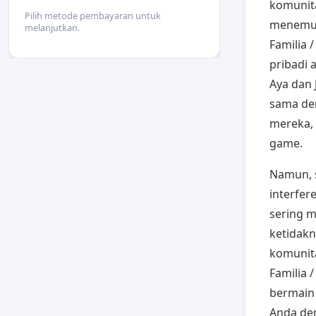
komunita
Pilih metode pembayaran untuk
menemuk
melanjutkan.
Familia 
pribadi 
Aya dan 
sama de
mereka,
game.
Namun, s
interfer
sering m
ketidak
komunit
Familia 
bermain
Anda den