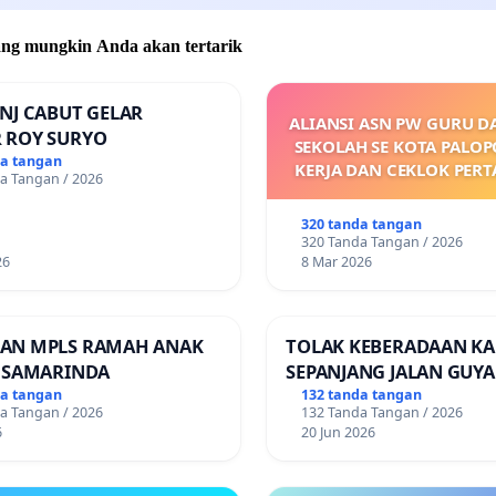
 yang mungkin Anda akan tertarik
NJ CABUT GELAR
ALIANSI ASN PW GURU D
 ROY SURYO
SEKOLAH SE KOTA PALO
da tangan
KERJA DAN CEKLOK PER
a Tangan / 2026
MARET 2026 SAM
DIKELUARKANNYA SK 
320 tanda tangan
UPAH DAN KEJELASAN SU
320 Tanda Tangan / 2026
POKOK
26
8 Mar 2026
AN MPLS RAMAH ANAK
TOLAK KEBERADAAN KA
A SAMARINDA
SEPANJANG JALAN GUY
(Trangkil) - JETAK (Weda
da tangan
132 tanda tangan
a Tangan / 2026
132 Tanda Tangan / 2026
Kab. PATI
6
20 Jun 2026