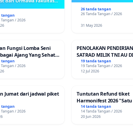
ist dari Ormawa Fakultas
Adab
26 tanda tangan
26 Tanda Tangan / 2026
a tangan
 Tangan / 2026
026
31 May 2026
an Fungsi Lomba Seni
PENOLAKAN PENDIRIAN
ebagai Ajang Yang Sehat
SATRAD MILIK TNI AU D
indakan Provokatif
KECAMATAN ALOR BARA
a tangan
19 tanda tangan
 Tangan / 2026
19 Tanda Tangan / 2026
KABUPATEN ALOR
026
12 Jul 2026
 Jumat dari jadwal piket
Tuntutan Refund tiket
Harmonifest 2026 "Satu 
Sudut Kota", Kuningan,
a tangan
14 tanda tangan
 Tangan / 2026
14 Tanda Tangan / 2026
Jawabarat
26
20 Jun 2026