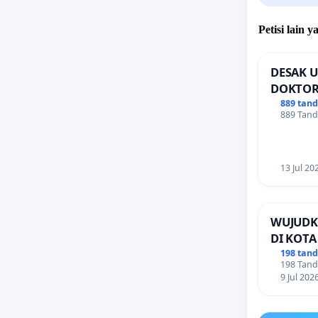
Petisi lain
DESAK U
DOKTOR
889 tan
889 Tand
13 Jul 20
WUJUDK
DI KOT
198 tan
198 Tand
9 Jul 202