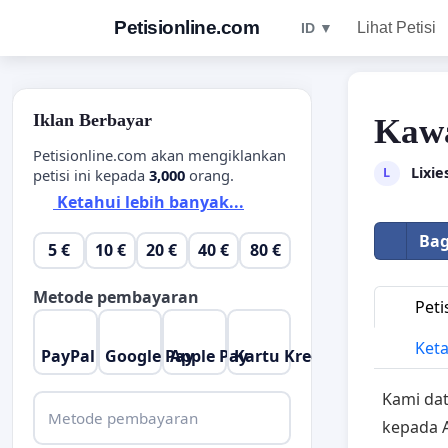
Petisionline.com
Lihat Petisi
ID ▼
Iklan Berbayar
Kawa
Petisionline.com akan mengiklankan
Lixie
L
petisi ini kepada
3,000
orang.
Ketahui lebih banyak...
Bag
5 €
10 €
20 €
40 €
80 €
Metode pembayaran
Peti
Keta
PayPal
Google Pay
Apple Pay
Kartu Kredit
Kami da
Metode pembayaran
kepada 