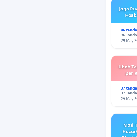
Jaga Ru
Hoaks
86 tand
86 Tanda
29 May 2
Ubah Tar
per 
37 tand
37 Tanda
29 May 2
Mosi T
Huzzak