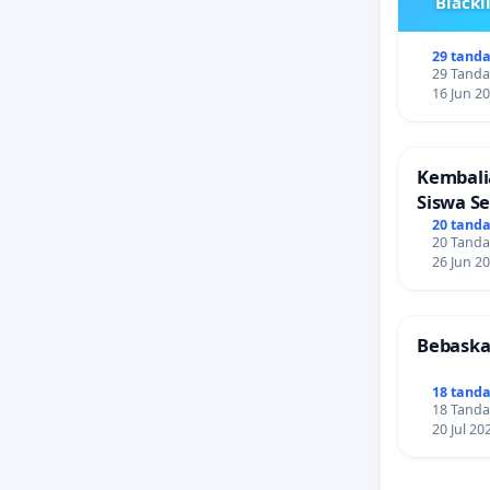
Blackl
29 tand
29 Tanda
16 Jun 2
Kembali
Siswa S
Tanpa T
20 tand
20 Tanda
26 Jun 2
Bebaskan
18 tand
18 Tanda
20 Jul 20