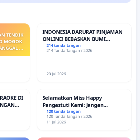
INDONESIA DARURAT PINJAMAN
AN TENDIK
ONLINE! BEBASKAN BUMI
PO MOGOK
PERTIWI DARI TEROR PINJAMAN
214 tanda tangan
TANGGAL 9
214 Tanda Tangan / 2026
ONLINE! TUTUP PINJOL!
PAI
KONTRAK
MBER GAJI
29 Jul 2026
RAOKE DI
Selamatkan Miss Happy
ANGAN
Pangastuti Kami: Jangan
rijaksa)
Putuskan Pengabdian yang Telah
120 tanda tangan
120 Tanda Tangan / 2026
Teruji
11 Jul 2026