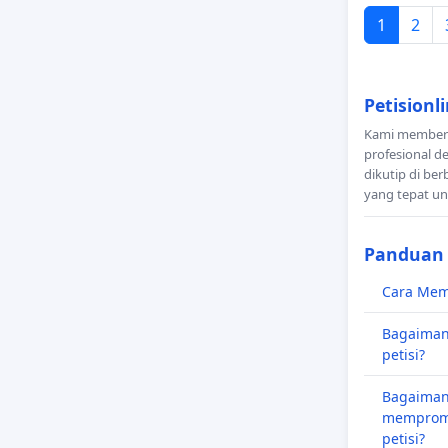
1
2
Petisionl
Kami memberika
profesional d
dikutip di be
yang tepat u
Panduan
Cara Memu
Bagaiman
petisi?
Bagaiman
memprom
petisi?