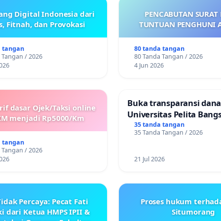
ang Digital Indonesia dari
PENCABUTAN SURAT P
, Fitnah, dan Provokasi
TUNTUAN PENGHUNI 
a tangan
80 tanda tangan
 Tangan / 2026
80 Tanda Tangan / 2026
026
4 Jun 2026
Buka transparansi dan
if dasar Ojek/Taksi online
Universitas Pelita Bang
KM menjadi Rp5000/Km
35 tanda tangan
35 Tanda Tangan / 2026
a tangan
 Tangan / 2026
026
21 Jul 2026
idak Percaya: Pecat Fati
Proses hukum terhad
i dari Ketua HMPS IPII &
Situmorang