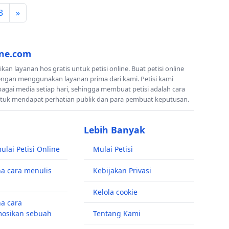
3
»
ine.com
n layanan hos gratis untuk petisi online. Buat petisi online
engan menggunakan layanan prima dari kami. Petisi kami
rbagai media setiap hari, sehingga membuat petisi adalah cara
ntuk mendapat perhatian publik dan para pembuat keputusan.
Lebih Banyak
lai Petisi Online
Mulai Petisi
a cara menulis
Kebijakan Privasi
Kelola cookie
a cara
osikan sebuah
Tentang Kami