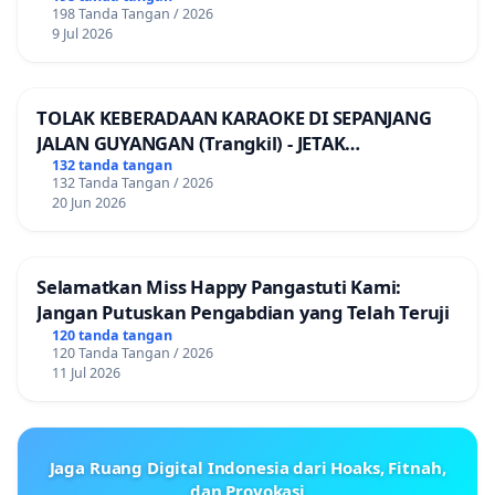
198 Tanda Tangan / 2026
9 Jul 2026
TOLAK KEBERADAAN KARAOKE DI SEPANJANG
JALAN GUYANGAN (Trangkil) - JETAK
(Wedarijaksa) Kab. PATI
132 tanda tangan
132 Tanda Tangan / 2026
20 Jun 2026
Selamatkan Miss Happy Pangastuti Kami:
Jangan Putuskan Pengabdian yang Telah Teruji
120 tanda tangan
120 Tanda Tangan / 2026
11 Jul 2026
Jaga Ruang Digital Indonesia dari Hoaks, Fitnah,
dan Provokasi