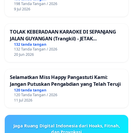
198 Tanda Tangan / 2026
9 Jul 2026
TOLAK KEBERADAAN KARAOKE DI SEPANJANG
JALAN GUYANGAN (Trangkil) - JETAK
(Wedarijaksa) Kab. PATI
132 tanda tangan
132 Tanda Tangan / 2026
20 Jun 2026
Selamatkan Miss Happy Pangastuti Kami:
Jangan Putuskan Pengabdian yang Telah Teruji
120 tanda tangan
120 Tanda Tangan / 2026
11 Jul 2026
Jaga Ruang Digital Indonesia dari Hoaks, Fitnah,
dan Provokasi