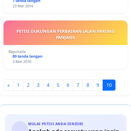
7 tanda tangan
23 Mar 2016
PETISI DUKUNGAN PERBAIKAN JALAN PARUNG
PANJANG
Bayunada
80 tanda tangan
3 Mar 2016
«
1
2
3
4
5
6
7
8
9
10
MULAI PETISI ANDA SENDIRI