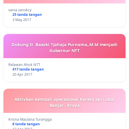
vania zanskcy
25 tanda tangan
3 May 2017
Dukung Ir. Basuki Tjahaja Purnama,.M.M menjadi
Gubernur NTT
Relawan Ahok NTT
417 tanda tangan
20 Apr 2017
Aktivkan kembali operasional Kereta api Lokal
Banjar - Kroya
Krisna Maulana Turangga
8 tanda tangan