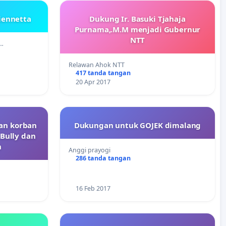
iennetta
Dukung Ir. Basuki Tjahaja
Purnama,.M.M menjadi Gubernur
NTT
 …
Relawan Ahok NTT
417 tanda tangan
20 Apr 2017
an korban
Dukungan untuk GOJEK dimalang
 Bully dan
h
Anggi prayogi
286 tanda tangan
16 Feb 2017