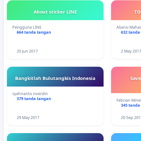
About sticker LINE
TO
Pengguna LINE
Aliansi Mah
664 tanda tangan
632 tanda
20 Jun 2017
2 May 201
Bangkitlah Bulutangkis Indonesia
Save
syahnanto noerdin
379 tanda tangan
Febrian Mine
345 tanda
29 May 2017
20 Sep 201