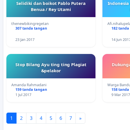
Selidiki dan boikot Pablo Putera
Indonesia
Benua / Rey Utami
thenewbikingregetan
Afi.nihalupel
307 tanda tangan
182 tanda
23 Jan 2017
14 Jun 201
Stop Bilang Ayu ting ting Plagiat
Dukungan
&pelakor
Amanda Rahmadani
Warga Band
159 tanda tangan
158 tanda
1 Jul 2017
9 Mar 2017
1
2
3
4
5
6
7
»