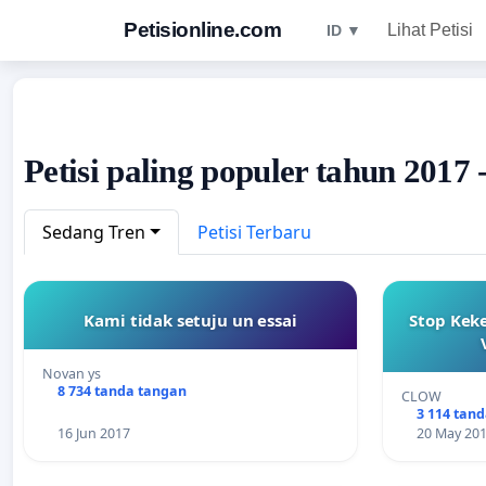
Petisionline.com
Lihat Petisi
ID ▼
Petisi paling populer tahun 2017 
Sedang Tren
Petisi Terbaru
Kami tidak setuju un essai
Stop Keke
Novan ys
8 734 tanda tangan
CLOW
3 114 tan
16 Jun 2017
20 May 20