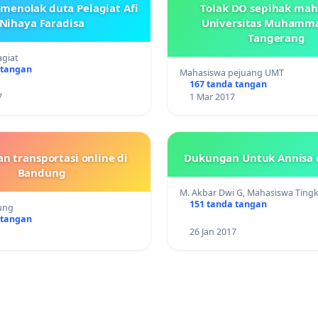
 menolak duta Pelagiat Afi
Tolak DO sepihak mah
Nihaya Faradisa
Universitas Muhamm
Tangerang
agiat
 tangan
Mahasiswa pejuang UMT
167 tanda tangan
7
1 Mar 2017
 transportasi online di
Dukungan Untuk Annisa 
Bandung
M. Akbar Dwi G, Mahasiswa Ting
151 tanda tangan
ung
 tangan
26 Jan 2017