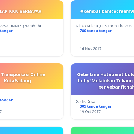
LAK KKN BERBAYAR
#kembalikanicecreamv
asiswa UNNES (Narahubu…
Nicko Krisna (Hits From The 80's
 tangan
780 tanda tangan
7
16 Nov 2017
 Transportasi Online
Gebe Lina Hutabarat buk
KotaPadang
bully! Melainkan Tukang
penyebar fitna
r
 tangan
Gadis Desa
305 tanda tangan
7
19 Oct 2017