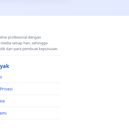
nline profesional dengan
 media setiap hari, sehingga
blik dan para pembuat keputusan.
nyak
si
Privasi
kie
ami