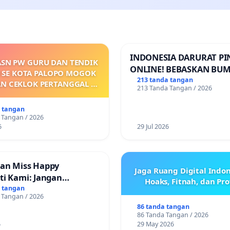
INDONESIA DARURAT P
ASN PW GURU DAN TENDIK
ONLINE! BEBASKAN BUM
 SE KOTA PALOPO MOGOK
PERTIWI DARI TEROR P
213 tanda tangan
AN CEKLOK PERTANGGAL 9
213 Tanda Tangan / 2026
ONLINE! TUTUP PINJOL!
ARET 2026 SAMPAI
ARKANNYA SK KONTRAK
a tangan
 KEJELASAN SUMBER GAJI
 Tangan / 2026
POKOK
6
29 Jul 2026
an Miss Happy
Jaga Ruang Digital Indon
ti Kami: Jangan
Hoaks, Fitnah, dan Pr
 Pengabdian yang Telah
a tangan
 Tangan / 2026
86 tanda tangan
86 Tanda Tangan / 2026
6
29 May 2026