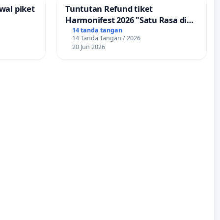
wal piket
Tuntutan Refund tiket
Harmonifest 2026 "Satu Rasa di
Sudut Kota", Kuningan,
14 tanda tangan
14 Tanda Tangan / 2026
Jawabarat
20 Jun 2026