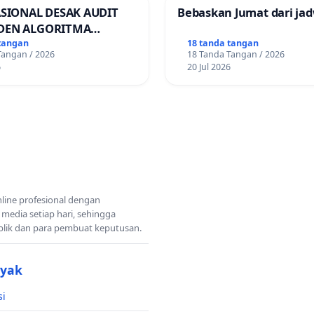
ASIONAL DESAK AUDIT
Bebaskan Jumat dari jad
DEN ALGORITMA
AN ORDER
tangan
18 tanda tangan
Tangan / 2026
18 Tanda Tangan / 2026
RTASI ONLINE
6
20 Jul 2026
nline profesional dengan
 media setiap hari, sehingga
blik dan para pembuat keputusan.
nyak
si