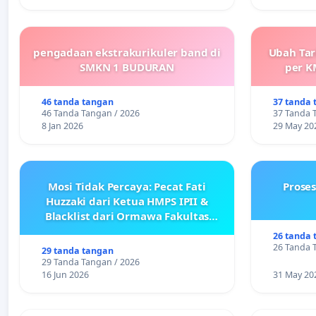
pengadaan ekstrakurikuler band di
Ubah Tar
SMKN 1 BUDURAN
per K
46 tanda tangan
37 tanda 
46 Tanda Tangan / 2026
37 Tanda 
8 Jan 2026
29 May 20
Mosi Tidak Percaya: Pecat Fati
Prose
Huzzaki dari Ketua HMPS IPII &
Blacklist dari Ormawa Fakultas
Adab
26 tanda 
26 Tanda 
29 tanda tangan
29 Tanda Tangan / 2026
16 Jun 2026
31 May 20