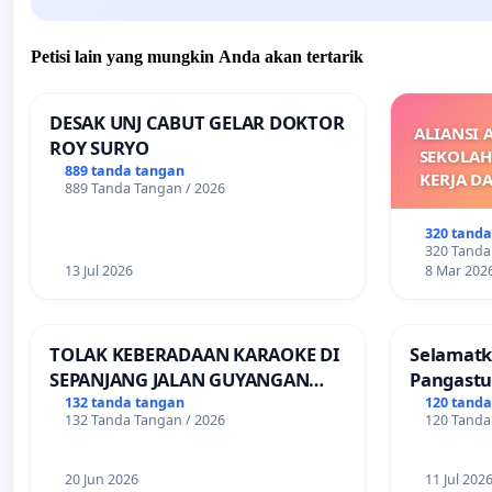
Petisi lain yang mungkin Anda akan tertarik
DESAK UNJ CABUT GELAR DOKTOR
ALIANSI 
ROY SURYO
SEKOLAH
889 tanda tangan
KERJA D
889 Tanda Tangan / 2026
M
DIKELU
320 tand
UPAH DAN
320 Tanda
13 Jul 2026
8 Mar 202
TOLAK KEBERADAAN KARAOKE DI
Selamatk
SEPANJANG JALAN GUYANGAN
Pangastu
(Trangkil) - JETAK (Wedarijaksa)
Putuskan
132 tanda tangan
120 tand
132 Tanda Tangan / 2026
120 Tanda
Kab. PATI
Teruji
20 Jun 2026
11 Jul 202