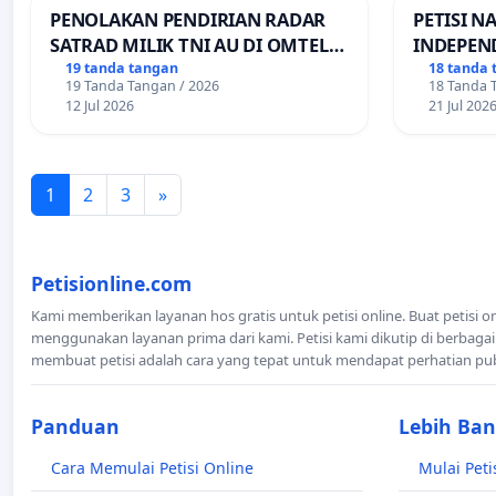
PENOLAKAN PENDIRIAN RADAR
PETISI N
SATRAD MILIK TNI AU DI OMTEL
INDEPEN
KECAMATAN ALOR BARAT LAUT,
PEMBAGI
19 tanda tangan
18 tanda 
19 Tanda Tangan / 2026
18 Tanda 
KABUPATEN ALOR
TRANSPO
12 Jul 2026
21 Jul 202
1
2
3
»
Petisionline.com
Kami memberikan layanan hos gratis untuk petisi online. Buat petisi o
menggunakan layanan prima dari kami. Petisi kami dikutip di berbagai
membuat petisi adalah cara yang tepat untuk mendapat perhatian pu
Panduan
Lebih Ba
Cara Memulai Petisi Online
Mulai Peti