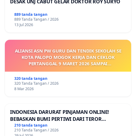
DESAK UNJ CABUT GELAR DOKTOR ROY SURYO
889 tanda tangan
889 Tanda Tangan / 2026
13 Jul 2026
ALIANSI ASN PW GURU DAN TENDIK SEKOLAH SE
KOTA PALOPO MOGOK KERJA DAN CEKLOK
PERTANGGAL 9 MARET 2026 SAMPAI
DIKELUARKANNYA SK KONTRAK UPAH DAN
KEJELASAN SUMBER GAJI POKOK
320 tanda tangan
320 Tanda Tangan / 2026
8 Mar 2026
INDONESIA DARURAT PINJAMAN ONLINE!
BEBASKAN BUMI PERTIWI DARI TEROR
PINJAMAN ONLINE! TUTUP PINJOL!
210 tanda tangan
210 Tanda Tangan / 2026
29 Jul 2026