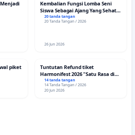
 Menjadi
Kembalian Fungsi Lomba Seni
Siswa Sebagai Ajang Yang Sehat
Tanpa Tindakan Provokatif
20 tanda tangan
20 Tanda Tangan / 2026
26 Jun 2026
wal piket
Tuntutan Refund tiket
Harmonifest 2026 "Satu Rasa di
Sudut Kota", Kuningan,
14 tanda tangan
14 Tanda Tangan / 2026
Jawabarat
20 Jun 2026