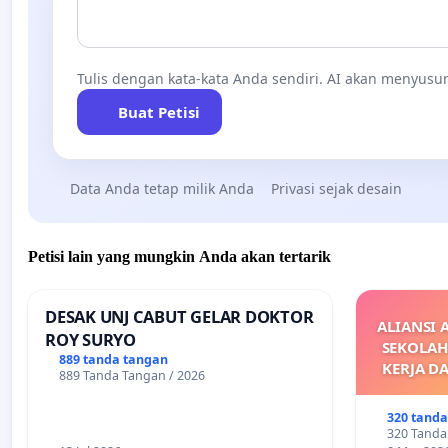
Tulis dengan kata-kata Anda sendiri. AI akan menyusun
Buat Petisi
Data Anda tetap milik Anda
Privasi sejak desain
Petisi lain yang mungkin Anda akan tertarik
DESAK UNJ CABUT GELAR DOKTOR
ALIANSI 
ROY SURYO
SEKOLAH
889 tanda tangan
KERJA D
889 Tanda Tangan / 2026
M
DIKELU
320 tand
UPAH DAN
320 Tanda