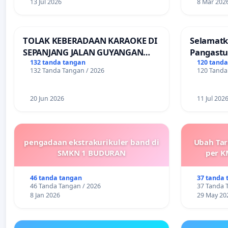
13 Jul 2026
8 Mar 202
TOLAK KEBERADAAN KARAOKE DI
Selamatk
SEPANJANG JALAN GUYANGAN
Pangastu
(Trangkil) - JETAK (Wedarijaksa)
Putuskan
132 tanda tangan
120 tand
132 Tanda Tangan / 2026
120 Tanda
Kab. PATI
Teruji
20 Jun 2026
11 Jul 202
pengadaan ekstrakurikuler band di
Ubah Tar
SMKN 1 BUDURAN
per K
46 tanda tangan
37 tanda 
46 Tanda Tangan / 2026
37 Tanda 
8 Jan 2026
29 May 20