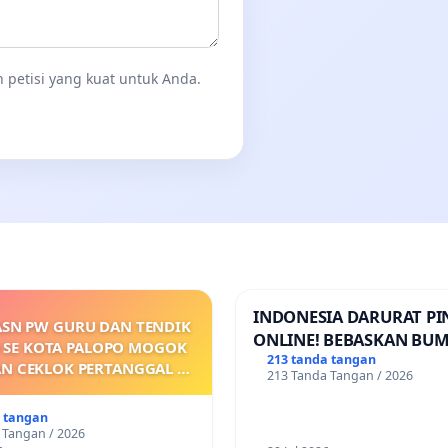
 petisi yang kuat untuk Anda.
INDONESIA DARURAT P
ASN PW GURU DAN TENDIK
ONLINE! BEBASKAN BUM
 SE KOTA PALOPO MOGOK
PERTIWI DARI TEROR P
213 tanda tangan
AN CEKLOK PERTANGGAL 9
213 Tanda Tangan / 2026
ONLINE! TUTUP PINJOL!
ARET 2026 SAMPAI
ARKANNYA SK KONTRAK
a tangan
 KEJELASAN SUMBER GAJI
 Tangan / 2026