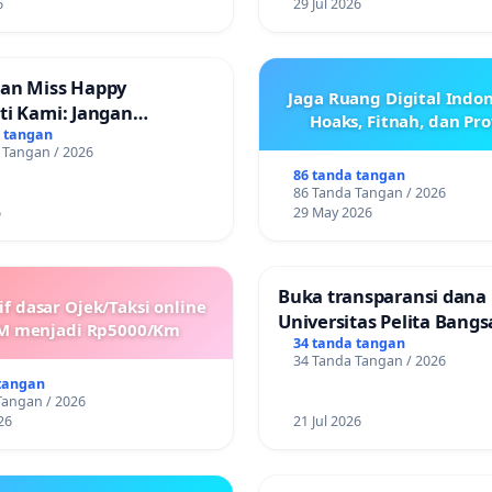
POKOK
6
29 Jul 2026
an Miss Happy
Jaga Ruang Digital Indon
ti Kami: Jangan
Hoaks, Fitnah, dan Pr
 Pengabdian yang Telah
a tangan
 Tangan / 2026
86 tanda tangan
86 Tanda Tangan / 2026
6
29 May 2026
Buka transparansi dana
if dasar Ojek/Taksi online
Universitas Pelita Bangs
M menjadi Rp5000/Km
34 tanda tangan
34 Tanda Tangan / 2026
tangan
Tangan / 2026
26
21 Jul 2026