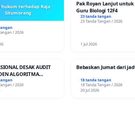
Pak Royan Lanjut untuk
s hukum terhadap Raja
Guru Biologi 12F4
Situmorang
23 tanda tangan
23 Tanda Tangan / 2026
tangan
Tangan / 2026
26
1 Jul 2026
ASIONAL DESAK AUDIT
Bebaskan Jumat dari jad
DEN ALGORITMA
AN ORDER
tangan
18 tanda tangan
Tangan / 2026
18 Tanda Tangan / 2026
RTASI ONLINE
6
20 Jul 2026