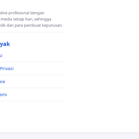
nline profesional dengan
 media setiap hari, sehingga
blik dan para pembuat keputusan.
nyak
si
Privasi
kie
ami