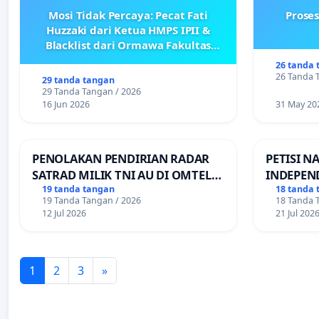
Mosi Tidak Percaya: Pecat Fati
Prose
Huzzaki dari Ketua HMPS IPII &
Blacklist dari Ormawa Fakultas
Adab
26 tanda 
26 Tanda 
29 tanda tangan
29 Tanda Tangan / 2026
16 Jun 2026
31 May 20
PENOLAKAN PENDIRIAN RADAR
PETISI N
SATRAD MILIK TNI AU DI OMTEL
INDEPEN
KECAMATAN ALOR BARAT LAUT,
PEMBAGI
19 tanda tangan
18 tanda 
19 Tanda Tangan / 2026
18 Tanda 
KABUPATEN ALOR
TRANSPO
12 Jul 2026
21 Jul 202
1
2
3
»