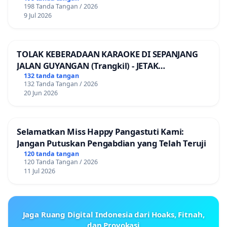
198 Tanda Tangan / 2026
9 Jul 2026
TOLAK KEBERADAAN KARAOKE DI SEPANJANG
JALAN GUYANGAN (Trangkil) - JETAK
(Wedarijaksa) Kab. PATI
132 tanda tangan
132 Tanda Tangan / 2026
20 Jun 2026
Selamatkan Miss Happy Pangastuti Kami:
Jangan Putuskan Pengabdian yang Telah Teruji
120 tanda tangan
120 Tanda Tangan / 2026
11 Jul 2026
Jaga Ruang Digital Indonesia dari Hoaks, Fitnah,
dan Provokasi