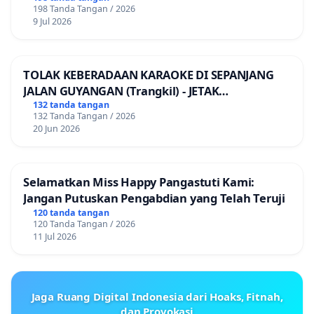
198 Tanda Tangan / 2026
9 Jul 2026
TOLAK KEBERADAAN KARAOKE DI SEPANJANG
JALAN GUYANGAN (Trangkil) - JETAK
(Wedarijaksa) Kab. PATI
132 tanda tangan
132 Tanda Tangan / 2026
20 Jun 2026
Selamatkan Miss Happy Pangastuti Kami:
Jangan Putuskan Pengabdian yang Telah Teruji
120 tanda tangan
120 Tanda Tangan / 2026
11 Jul 2026
Jaga Ruang Digital Indonesia dari Hoaks, Fitnah,
dan Provokasi