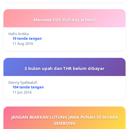
Menolak FDS (full day school)
Hafis Ardika
10 tanda tangan
11 Aug 2016
3 bulan upah dan THR belum dibayar
Denny Syafwalufi
104 tanda tangan
11 Jun 2016
JANGAN BIARKAN LUTUNG JAWA PUNAH DI MUARA
GEMBONG