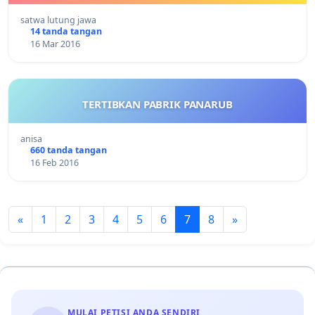
satwa lutung jawa
14 tanda tangan
16 Mar 2016
TERTIBKAN PABRIK PANARUB
anisa
660 tanda tangan
16 Feb 2016
«
1
2
3
4
5
6
7
8
»
MULAI PETISI ANDA SENDIRI