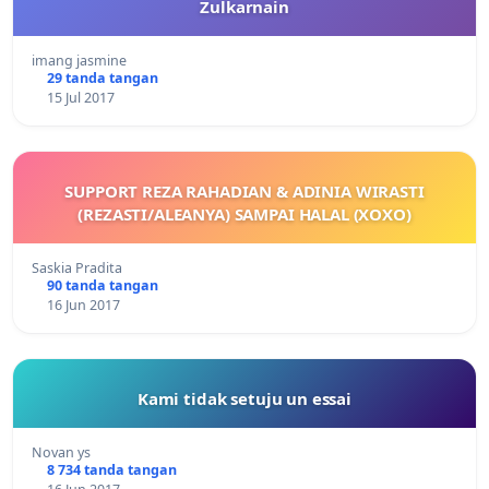
Zulkarnain
imang jasmine
29 tanda tangan
15 Jul 2017
SUPPORT REZA RAHADIAN & ADINIA WIRASTI
(REZASTI/ALEANYA) SAMPAI HALAL (XOXO)
Saskia Pradita
90 tanda tangan
16 Jun 2017
Kami tidak setuju un essai
Novan ys
8 734 tanda tangan