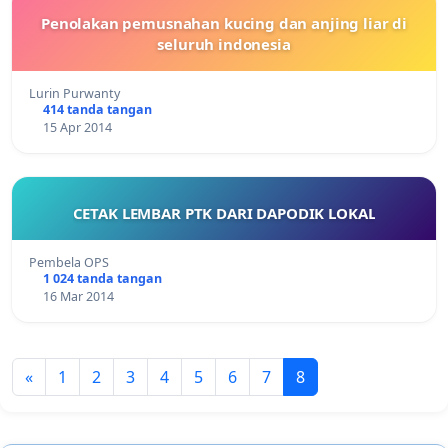
Penolakan pemusnahan kucing dan anjing liar di
seluruh indonesia
Lurin Purwanty
414 tanda tangan
15 Apr 2014
CETAK LEMBAR PTK DARI DAPODIK LOKAL
Pembela OPS
1 024 tanda tangan
16 Mar 2014
«
1
2
3
4
5
6
7
8