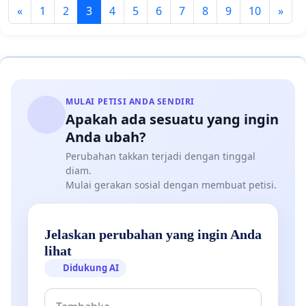
«
1
2
3
4
5
6
7
8
9
10
»
MULAI PETISI ANDA SENDIRI
Apakah ada sesuatu yang ingin
Anda ubah?
Perubahan takkan terjadi dengan tinggal
diam.
Mulai gerakan sosial dengan membuat petisi.
Jelaskan perubahan yang ingin Anda
lihat
Didukung AI