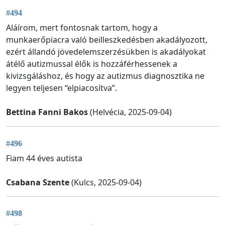
#494
Aláírom, mert fontosnak tartom, hogy a
munkaerőpiacra való beilleszkedésben akadályozott,
ezért állandó jövedelemszerzésükben is akadályokat
átélő autizmussal élők is hozzáférhessenek a
kivizsgáláshoz, és hogy az autizmus diagnosztika ne
legyen teljesen “elpiacosítva”.
Bettina Fanni Bakos
(Helvécia, 2025-09-04)
#496
Fiam 44 éves autista
Csabana Szente
(Kulcs, 2025-09-04)
#498