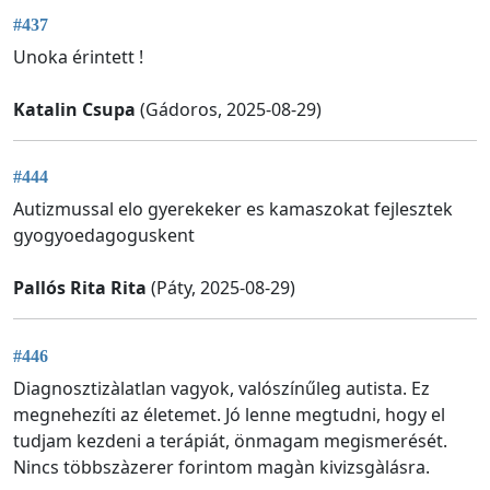
#437
Unoka érintett !
Katalin Csupa
(Gádoros, 2025-08-29)
#444
Autizmussal elo gyerekeker es kamaszokat fejlesztek
gyogyoedagoguskent
Pallós Rita Rita
(Páty, 2025-08-29)
#446
Diagnosztizàlatlan vagyok, valószínűleg autista. Ez
megnehezíti az életemet. Jó lenne megtudni, hogy el
tudjam kezdeni a terápiát, önmagam megismerését.
Nincs többszàzerer forintom magàn kivizsgàlásra.