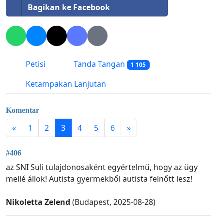
Bagikan ke Facebook
Petisi
Tanda Tangan
1 105
Ketampakan Lanjutan
Komentar
«
1
2
3
4
5
6
»
#406
az SNI Suli tulajdonosaként egyértelmű, hogy az ügy
mellé állok! Autista gyermekből autista felnőtt lesz!
Nikoletta Zelend
(Budapest, 2025-08-28)