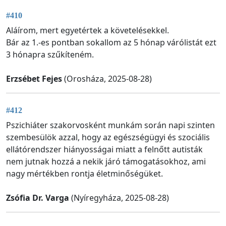
#410
Aláírom, mert egyetértek a követelésekkel.
Bár az 1.-es pontban sokallom az 5 hónap várólistát ezt
3 hónapra szűkíteném.
Erzsébet Fejes
(Orosháza, 2025-08-28)
#412
Pszichiáter szakorvosként munkám során napi szinten
szembesülök azzal, hogy az egészségügyi és szociális
ellátórendszer hiányosságai miatt a felnőtt autisták
nem jutnak hozzá a nekik járó támogatásokhoz, ami
nagy mértékben rontja életminőségüket.
Zsófia Dr. Varga
(Nyíregyháza, 2025-08-28)