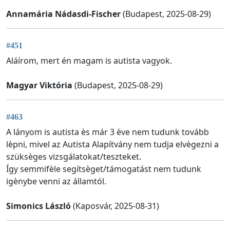
Annamária Nádasdi-Fischer
(Budapest, 2025-08-29)
#451
Aláírom, mert én magam is autista vagyok.
Magyar Viktória
(Budapest, 2025-08-29)
#463
A lányom is autista ès már 3 ève nem tudunk tovább
lèpni, mivel az Autista Alapítvány nem tudja elvègezni a
szüksèges vizsgálatokat/teszteket.
Így semmifèle segítsèget/támogatást nem tudunk
igènybe venni az államtól.
Simonics László
(Kaposvár, 2025-08-31)