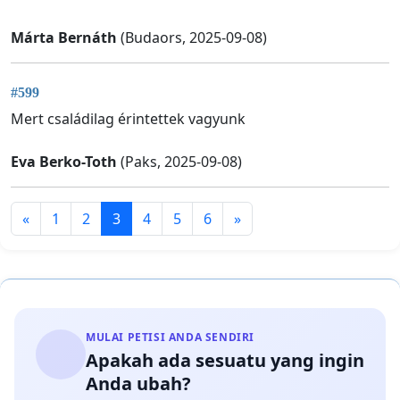
Márta Bernáth
(Budaors, 2025-09-08)
#599
Mert családilag érintettek vagyunk
Eva Berko-Toth
(Paks, 2025-09-08)
«
1
2
3
4
5
6
»
MULAI PETISI ANDA SENDIRI
Apakah ada sesuatu yang ingin
Anda ubah?