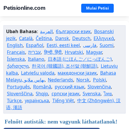
Petisionline.com
Mulai Petisi
Ubah Bahasa
:
العربية
,
български език
,
Bosanski
jezik
,
Català
,
Čeština
,
Dansk
,
Deutsch
,
Ελληνικά
,
English
,
Español
,
Eesti, eesti keel
,
فارسی
,
Suomi
,
Français
,
עברית
,
हिन्दी, हिंदी
,
Hrvatski
,
Magyar
,
Íslenska
,
Italiano
,
日本語 (にほんご／にっぽんご)
,
ქართული
,
한국어 (韓國語), 조선말 (朝鮮語)
,
Lietuvių
kalba
,
Latviešu valoda
,
македонски јазик
,
Bahasa
,
Nederlands
,
Norsk
,
Polski
,
Português
,
Română
,
русский язык
,
Slovenčina
,
Slovenščina
,
Shqip
,
српски језик
,
Svenska
,
ไทย
,
Türkçe
,
українська
,
Tiếng Việt
,
中文 (Zhōngwén), 汉
语, 漢語
Felnőtt autisták: nem vagyunk láthatatlanok!