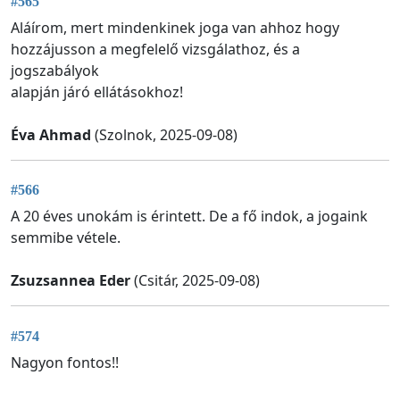
#565
Aláírom, mert mindenkinek joga van ahhoz hogy
hozzájusson a megfelelő vizsgálathoz, és a
jogszabályok
alapján járó ellátásokhoz!
Éva Ahmad
(Szolnok, 2025-09-08)
#566
A 20 éves unokám is érintett. De a fő indok, a jogaink
semmibe vétele.
Zsuzsannea Eder
(Csitár, 2025-09-08)
#574
Nagyon fontos!!