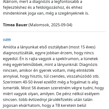
Aláírom, mert a diagnózis a legfontosabb a
fejlesztéshez és a feldolgozáshoz, és ehhez
mindenkinek joga van, még a szegényeknek is.
Tímea Bauer
(Malomsok, 2025-09-04)
#499
Amióta a lányunkat első osztályban (most 15 éves)
diagnosztizálták, egyre jobban érzem, hogy nincs
egyedül. Én is rajta vagyok a spektrumon, a tünetek
még egyértelműbbek, mint a lányunknál. Diagnózis
nincsen, amikor én gyerek voltam, még elintézték
annyival, hogy hisztis, túl csendes, visszahúzódó stb.
Szerintem 40-50 évvel ezelőtt még a fogalmat is alig
ismerték. Most 56 évesen szeretném végre tudni, hogy
miért vagyok olyan, amilyen. De pénz nélkül esélyem
sincsen. több évtizednyi járulékfizetés után talán
jogosan elvárhatom, hogy a TB keretein belül