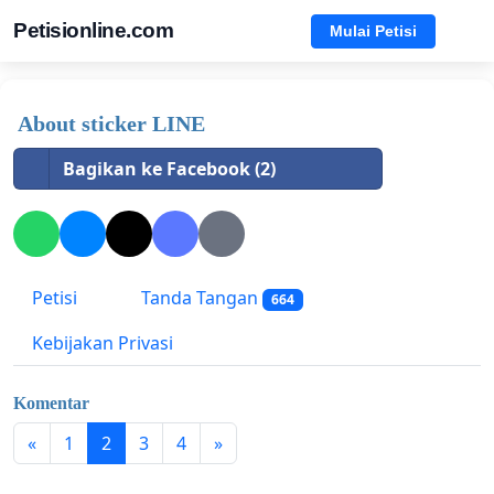
Petisionline.com
Mulai Petisi
About sticker LINE
Bagikan ke Facebook (2)
Petisi
Tanda Tangan
664
Kebijakan Privasi
Komentar
«
1
2
3
4
»