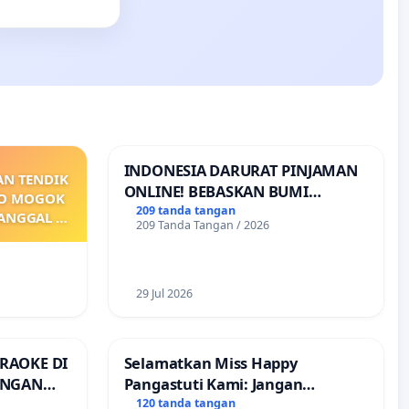
INDONESIA DARURAT PINJAMAN
AN TENDIK
ONLINE! BEBASKAN BUMI
PO MOGOK
PERTIWI DARI TEROR PINJAMAN
209 tanda tangan
TANGGAL 9
209 Tanda Tangan / 2026
ONLINE! TUTUP PINJOL!
PAI
KONTRAK
MBER GAJI
29 Jul 2026
RAOKE DI
Selamatkan Miss Happy
ANGAN
Pangastuti Kami: Jangan
rijaksa)
Putuskan Pengabdian yang Telah
120 tanda tangan