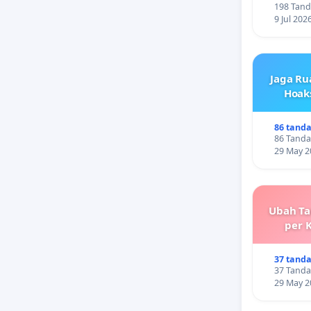
198 Tand
9 Jul 202
Jaga Ru
Hoaks
86 tand
86 Tanda
29 May 2
Ubah Tar
per 
37 tand
37 Tanda
29 May 2