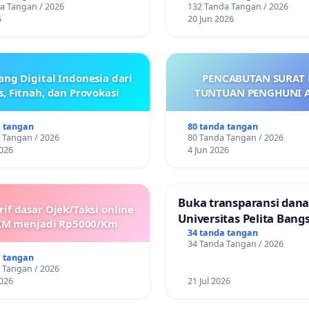
a Tangan / 2026
132 Tanda Tangan / 2026
Kab. PATI
6
20 Jun 2026
ang Digital Indonesia dari
PENCABUTAN SURAT P
, Fitnah, dan Provokasi
TUNTUAN PENGHUNI 
a tangan
80 tanda tangan
 Tangan / 2026
80 Tanda Tangan / 2026
026
4 Jun 2026
Buka transparansi dan
if dasar Ojek/Taksi online
Universitas Pelita Bang
KM menjadi Rp5000/Km
34 tanda tangan
34 Tanda Tangan / 2026
a tangan
 Tangan / 2026
026
21 Jul 2026