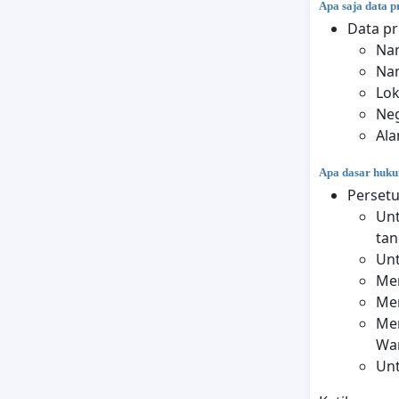
Apa saja data 
Data pr
Na
Na
Lok
Ne
Ala
Apa dasar huku
Persetu
Unt
tan
Unt
Men
Men
Men
War
Unt