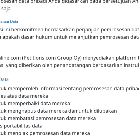
osesan data pribadi Anda didasarkan pada persetujuan An
saja.
panan Data
isi ini berkomitmen berdasarkan perjanjian pemrosesan d
 apakah dasar hukum untuk melanjutkan pemrosesan data 
nline.com (Petitions.com Group Oy) menyediakan platform
si yang diberikan oleh penandatangan berdasarkan instruksi
Data
tuk memperoleh informasi tentang pemrosesan data priba
es atas data mereka
tuk memperbaiki data mereka
tuk menghapus data mereka dan untuk dilupakan
tuk membatasi pemrosesan data mereka
s portabilitas data
tuk menolak pemrosesan data mereka