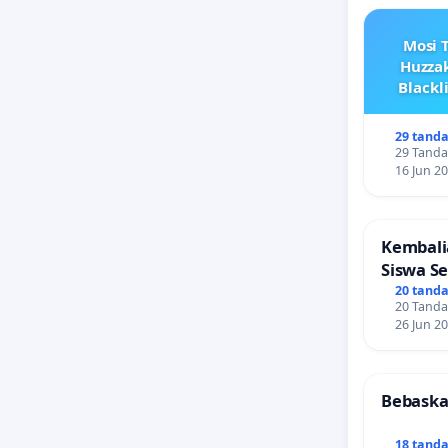
Mosi T
Huzzak
Blackl
29 tand
29 Tanda
16 Jun 2
Kembali
Siswa S
Tanpa T
20 tand
20 Tanda
26 Jun 2
Bebaskan
18 tand