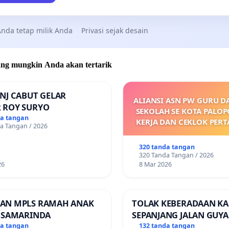
nda tetap milik Anda
Privasi sejak desain
 yang mungkin Anda akan tertarik
NJ CABUT GELAR
ALIANSI ASN PW GURU D
 ROY SURYO
SEKOLAH SE KOTA PALO
da tangan
KERJA DAN CEKLOK PER
a Tangan / 2026
MARET 2026 SAM
DIKELUARKANNYA SK 
320 tanda tangan
UPAH DAN KEJELASAN SU
320 Tanda Tangan / 2026
POKOK
26
8 Mar 2026
AN MPLS RAMAH ANAK
TOLAK KEBERADAAN KA
A SAMARINDA
SEPANJANG JALAN GUY
(Trangkil) - JETAK (Weda
da tangan
132 tanda tangan