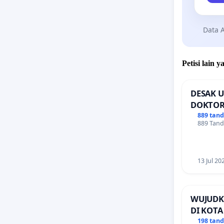
Data A
Petisi lain
DESAK U
DOKTOR
889 tan
889 Tand
13 Jul 20
WUJUDK
DI KOT
198 tan