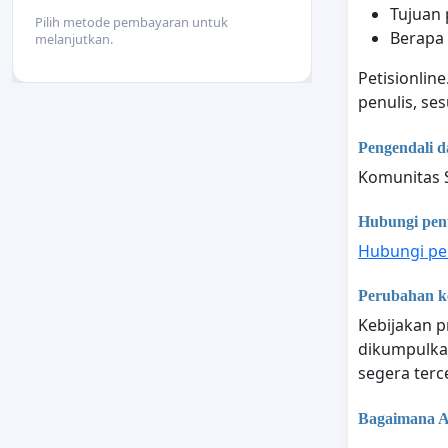
Tujuan
Pilih metode pembayaran untuk
Berapa 
melanjutkan.
Petisionlin
penulis, se
Pengendali d
Komunitas 
Hubungi penul
Hubungi pen
Perubahan ke
Kebijakan p
dikumpulka
segera terc
Bagaimana An