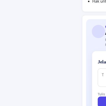
Hak un
Jel
Tulis