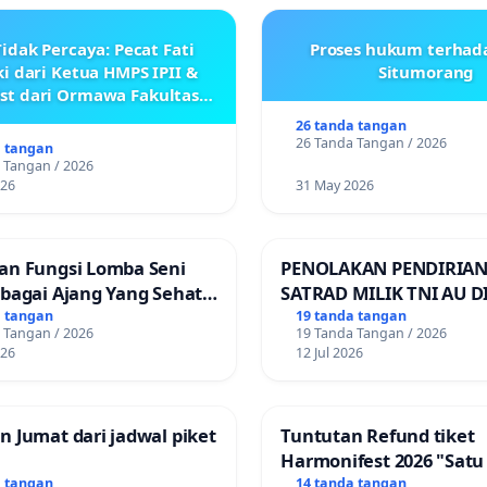
idak Percaya: Pecat Fati
Proses hukum terhad
i dari Ketua HMPS IPII &
Situmorang
ist dari Ormawa Fakultas
Adab
26 tanda tangan
26 Tanda Tangan / 2026
a tangan
 Tangan / 2026
026
31 May 2026
an Fungsi Lomba Seni
PENOLAKAN PENDIRIAN
ebagai Ajang Yang Sehat
SATRAD MILIK TNI AU D
indakan Provokatif
KECAMATAN ALOR BARA
a tangan
19 tanda tangan
 Tangan / 2026
19 Tanda Tangan / 2026
KABUPATEN ALOR
026
12 Jul 2026
 Jumat dari jadwal piket
Tuntutan Refund tiket
Harmonifest 2026 "Satu 
Sudut Kota", Kuningan,
a tangan
14 tanda tangan