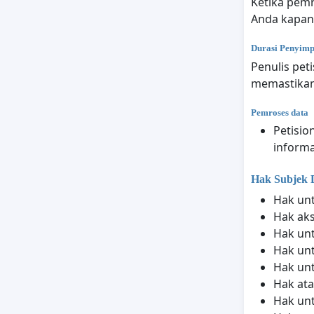
Ketika pemr
Anda kapan 
Durasi Penyim
Penulis pet
memastikan
Pemroses data
Petisio
informa
Hak Subjek 
Hak un
Hak aks
Hak un
Hak un
Hak un
Hak ata
Hak un