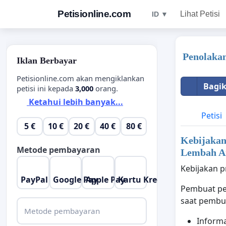
Petisionline.com
Lihat Petisi
ID ▼
Penolaka
Iklan Berbayar
Petisionline.com akan mengiklankan
Bagik
petisi ini kepada
3,000
orang.
Ketahui lebih banyak...
Petisi
5 €
10 €
20 €
40 €
80 €
Kebijakan 
Metode pembayaran
Lembah An
Kebijakan p
PayPal
Google Pay
Apple Pay
Kartu Kredit
Pembuat pet
saat pembua
Metode pembayaran
Inform