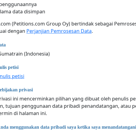
 penggunaannya
lama data disimpan
e.com (Petitions.com Group Oy) bertindak sebagai Pemro
suai dengan
Perjanjian Pemrosesan Data
.
ata
Sumatrain (Indonesia)
is petisi
ulis petisi
bijakan privasi
rivasi ini mencerminkan pilihan yang dibuat oleh penulis pe
n, tujuan penggunaan data pribadi penandatangan, atau p
ermin di halaman ini.
da menggunakan data pribadi saya ketika saya menandatangani s